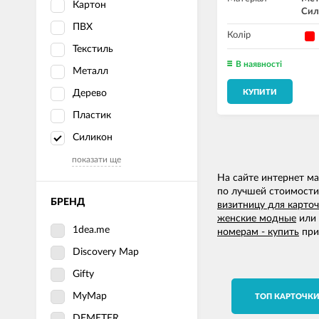
Картон
Сил
ПВХ
Колір
Текстиль
В наявності
Металл
Дерево
КУПИТИ
Пластик
Силикон
показати ще
На сайте интернет м
по лучшей стоимости.
БРЕНД
визитницу для карточ
женские модные
или
1dea.me
номерам - купить
при
Discovery Map
Gifty
MyMap
TОП КАРТОЧК
DEMETER