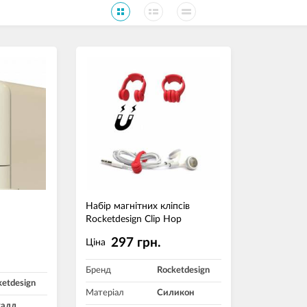
Набір магнітних кліпсів
Rocketdesign Clip Hop
297 грн.
Ціна
Бренд
Rocketdesign
ketdesign
Матеріал
Силикон
алл,