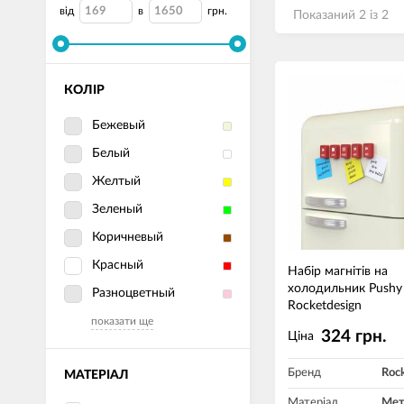
від
в
грн.
Показаний 2 із 2
КОЛІР
Бежевый
Белый
Желтый
Зеленый
Коричневый
Красный
Набір магнітів на
холодильник Pushy
Разноцветный
Rocketdesign
показати ще
324 грн.
Ціна
Бренд
Roc
МАТЕРІАЛ
Матеріал
Мет