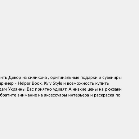
ить Декор из силикона , оригинальные подарки и сувениры
имер - Helper Book, Kyiv Style и возможность
купить
дам Украины Вас приятно удивят. А
низкие цены
на
рюкзаки
 обратите внимание на
аксессуары интерьера
и
раскраска по