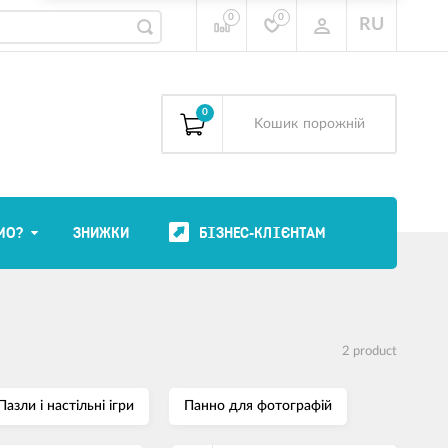
0
0
RU
0
Kошик
порожній
МО?
ЗНИЖКИ
БІЗНЕС-КЛІЄНТАМ
2 product
Пазли і настільні ігри
Панно для фотографій