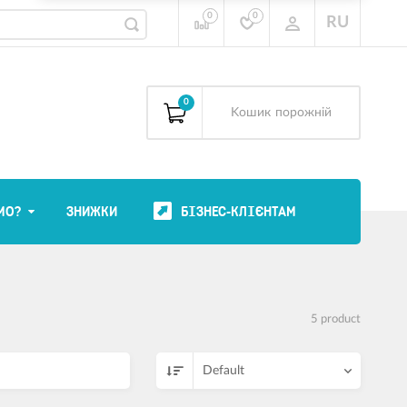
0
0
RU
0
Kошик
порожній
МО?
ЗНИЖКИ
БІЗНЕС-КЛІЄНТАМ
5 product
Default