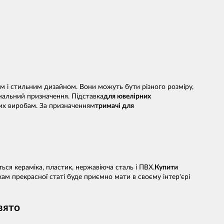
м і стильним дизайном. Вони можуть бути різного розміру,
нальний призначення. Підставка
для ювелірних
ших виробам. За призначенням
тримачі для
ться кераміка, пластик, нержавіюча сталь і ПВХ.
Купити
ам прекрасної статі буде приємно мати в своєму інтер'єрі
вято