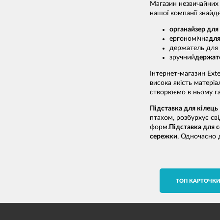
Магазин незвичайних 
нашої компанії знайде
органайзер для
ергономічна
для
держатель для 
зручний
держат
Інтернет-магазин Ext
висока якість матері
створюємо в ньому га
Підставка для кілець
птахом, розбурхує сві
форм.
Підставка для 
сережки
, Одночасно 
TОП КАРТОЧК