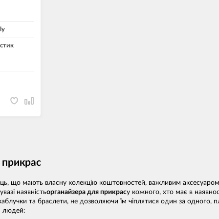
ly
стик
 прикрас
ць, що мають власну колекцію коштовностей, важливим аксесуаром 
увазі наявність
органайзера для прикрас
у кожного, хто має в наявно
аблучки та браслети, не дозволяючи їм чіплятися один за одного, пл
м людей: