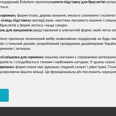
подарунків Exterium пропонує
купити підставку для браслетів
і коль
ться:
 сережок
у формі птаха, дерева кохання, милого слоненяти і колючог
 кілець підставка
у вигляді руки, хвостика ласкавого кошеня і сміш
браслетів у формі лотоса і куща сакури;
ель для ланцюжків,
представлений в елегантній формі, який легко вп
erium пропонує величезний вибір незвичайних подарунків на будь-я
алів і стильний дизайн, розроблений провідними дизайнерами Укра
рмонію і затишок.
або
вішалка для сережок
в нашому магазині є справжніми витворами
домість і сподобається тонким і мрійливим натурам. У цьому сезоні 
сережок
в формі оленя має ідеально гладкий силует і рівні грані. Гі
дозволяючи вішати кільця. Ця функціональна річ послужить хорошим
И