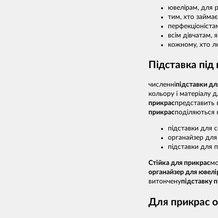
ювелірам, для р
тим, хто займає
перфекціоністам
всім дівчатам, 
кожному, хто лю
Підставка під 
численні
підставки дл
кольору і матеріалу д
прикрас
представить 
прикрас
поділяються 
підставки для 
органайзер для 
підставки для п
Стійка для прикрас
мо
органайзер для ювелі
витончену
підставку 
Для прикрас о