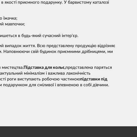
є в якості приємного подарунку. У барвистому каталозі
о їжачка;
ний мавпочки;
ишеться в будь-який сучасний інтер'єр.
кий випадок життя. Всю представлену продукцію відрізняє
їни. Наповнюючи свій будинок приємними дрібницями, ми
 мистецтва.
Підставка для кольє,
представлена паряться
актуальний мінімалізм і важлива лаконічність
ллясті роги виступають робочою частиною
підставки під
 подарунком для сміливої і впевненою в собі дівчини.