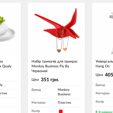
на
Набір тримачів для прикрас
Універсал
x Qualy
Monkey Business Fly By
Hang On
Червоний
405
Ціна
351 грн.
Ціна
ly
Бренд
Бренд
Monkey
стик
Матеріал
Business
Колір
Матеріал
Пластик
Колір
В наявнос