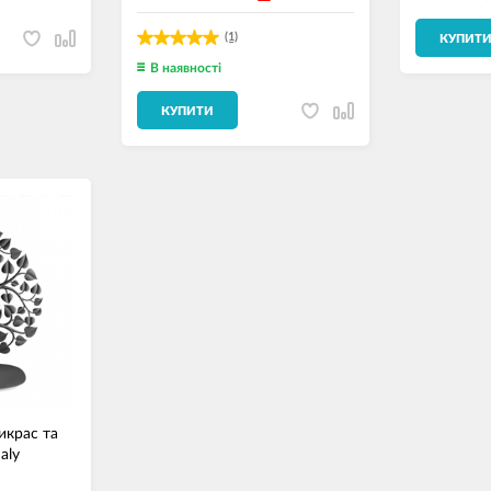
(1)
КУПИТ
В наявності
КУПИТИ
икрас та
aly