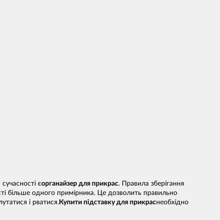
сучасності є
органайзер для прикрас
. Правила зберігання
сті більше одного примірника. Це дозволить правильно
утатися і рватися.
Купити підставку для прикрас
необхідно