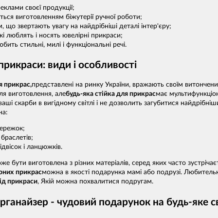
еклами своєї продукції;
ться виготовленням біжутерії ручної роботи;
, що звертають увагу на найдрібніші деталі інтер'єру;
які люблять і носять ювелірні прикраси;
бить стильні, милі і функціональні речі.
прикраси: види і особливості
я прикрас,
представлені на ринку України, вражають своїм витончени
ля виготовлення, але
будь-яка стійка для прикрас
має мультифункціо
ваші скарби в вигідному світлі і не дозволить загубитися найдрібні
на:
сережок;
браслетів;
ідвісок і ланцюжків.
же бути виготовлена з різних матеріалів, серед яких часто зустрічає
рних
прикрас
можна в якості подарунка мамі або подрузі. Любительк
під прикраси
, Якій можна похвалитися подругам.
рганайзер - чудовий подарунок на будь-яке с