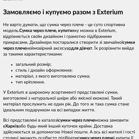
Замовляємо і купуємо разом з Exterium
Не варто думати, що сумка через плече - це суто спортивна
модель.
Сумка через плече, купити
яку можна в Exterium,
відрізняється своїм дизайном і грамотно підібраними
прикрасами. Дизайнери постаралися створити зі звичайної
сумки
через плече
неймовірний аксесуар
для дівчат
. Їх розрізнити вийде
за такими характеристиками:
загальний розмір;
стиль і дизайн оформлення;
матеріал, з якого виготовлена сумка;
тип кріплення.
У Exterium в широкому асортименті представлені сумки,
виготовлені з натуральної шкіри або якісної екокожі. Такий
матеріал прослужить не один рік. До того ж така сумка стане
ідеальним подарунком на всі випадки життя.
Всі представлені в каталозі
сумки через плече
можна замовити
в
Харків
або будь-який інший куточок країни. Доставка
здійснюється за допомогою Нової пошти. А ось всі жителі і гості
столиці зможуть особисто підібрати
сумку через плече
і купити її