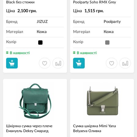
Black без стежки
Poolparty Soho RMX Grey
Ціна
Ціна
2,100 грн.
1,515 грн.
Бренд
JIZUZ
Бренд
Poolparty
Матеріал
Кожа
Матеріал
Кожа
Колір
Колір
В наявності
В наявності
Шкіряна сумка через плече
Сумка шкіряна Mimi Yana
Емануель Dekey Смарагд
Belyaeva Оливка