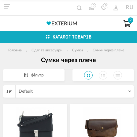
0
0
RU
0
КАТАЛОГ ТОВАРІВ
Головна
Одяг та аксесуари
Сумки
Сумки через плече
Сумки через плече
фільтр
Default