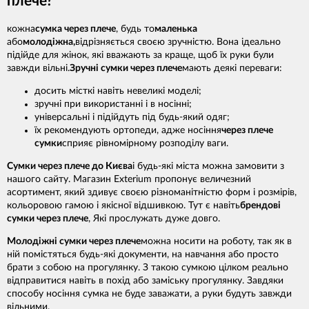
плече?
кожна
сумка через плече
, будь то
маленька
або
молодіжна,
відрізняється своєю зручністю. Вона ідеально
підійде для жінок, які вважають за краще, щоб їх руки були
завжди вільні.
Зручні сумки через плече
мають деякі переваги:
досить місткі навіть невеликі моделі;
зручні при використанні і в носінні;
універсальні і підійдуть під будь-який одяг;
їх рекомендують ортопеди, адже носіння
через плече
сумки
сприяє рівномірному розподілу ваги.
Сумки через плече до Києва
і будь-які міста можна замовити з
нашого сайту. Магазин Exterium пропонує величезний
асортимент, який здивує своєю різноманітністю форм і розмірів,
кольоровою гамою і якісної відшивкою. Тут є навіть
брендові
сумки через плече
, Які прослужать дуже довго.
Молодіжні сумки через плече
можна носити на роботу, так як в
ній помістяться будь-які документи, на навчання або просто
брати з собою на прогулянку. З такою сумкою цілком реально
відправитися навіть в похід або заміську прогулянку. Завдяки
способу носіння сумка не буде заважати, а руки будуть завжди
вільними.