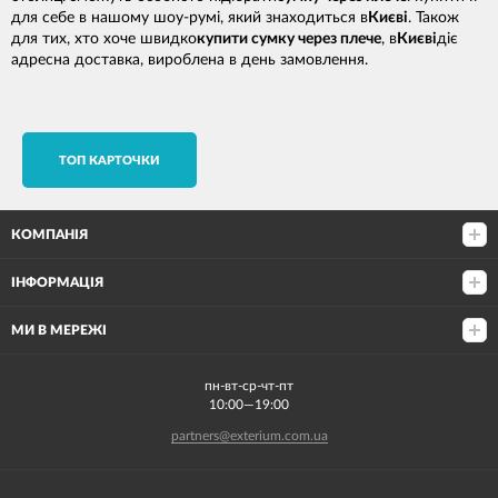
для себе в нашому шоу-румі, який знаходиться в
Києві
. Також
для тих, хто хоче швидко
купити сумку через плече
, в
Києві
діє
адресна доставка, вироблена в день замовлення.
TОП КАРТОЧКИ
КОМПАНІЯ
ІНФОРМАЦІЯ
МИ В МЕРЕЖІ
пн-вт-ср-чт-пт
10:00—19:00
partners@exterium.com.ua