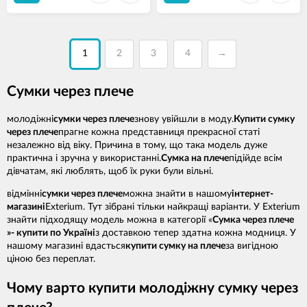
1
2
3
4
→
Сумки через плече
молодіжні
сумки через плече
знову увійшли в моду.
Купити сумку
через плече
прагне кожна представниця прекрасної статі
незалежно від віку. Причина в тому, що така модель дуже
практична і зручна у використанні.
Сумка на плече
підійде всім
дівчатам, які люблять, щоб їх руки були вільні.
відмінні
сумки через плече
можна знайти в нашому
інтернет-
магазині
Exterium. Тут зібрані тільки найкращі варіанти. У Exterium
знайти підходящу модель можна в категорії «
Сумка через плече
»- купити по Україні
з доставкою тепер здатна кожна модниця. У
нашому магазині вдасться
купити сумку на плече
за вигідною
ціною без переплат.
Чому варто купити молодіжну сумку через