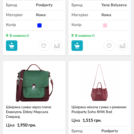
Бренд
Poolparty
Бренд
Yana Belyaeva
Матеріал
Кожа
Матеріал
Кожа
Колір
Колір
В наявності
В наявності
Шкіряна сумка через плече
Шкіряна жіноча сумка з ременем
Емануель Dekey Марсала
Poolparty Soho RMX Red
Смарагд
Ціна
1,515 грн.
Ціна
1,950 грн.
Бренд
Poolparty