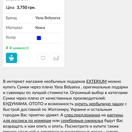
Ціна
3,750 грн.
Бренд
Yana Belyaeva
Матеріал
Кожа
Колір
В наявності
В интернет магазине необычных подарков
EXTERIUM
можно
купить Сумки через плечо Yana Belyaeva , оригинальные подарки
и сувениры по лучшей стоимости. Огромный выбор в категории
Сумки через плечо от качественных производителей:
БУДУМАМА, OTOTO и возможность
купить необычную чашку
с
быстрой доставкой по Житомиру, Украине и остальным
городам Вас приятно удивят. А
спец.предложения
на
картины
для росписи по номерам
или
серебряные ожерелья
будут Вас
возращать к нам опять и опять. Посмотрите и купите также