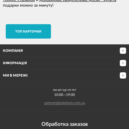
термос стальной
и
деревянные разделочные доски - купить
подарки можно за минуту!
TОП КАРТОЧКИ
КОМПАНІЯ
ІНФОРМАЦІЯ
МИ В МЕРЕЖІ
пн-вт-ср-чт-пт
10:00—19:00
partners@exterium.com.ua
Обработка заказов