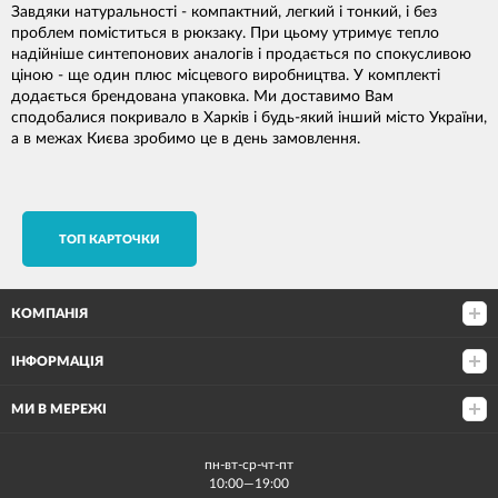
Завдяки натуральності - компактний, легкий і тонкий, і без
проблем поміститься в рюкзаку. При цьому утримує тепло
надійніше синтепонових аналогів і продається по спокусливою
ціною - ще один плюс місцевого виробництва. У комплекті
додається брендована упаковка. Ми доставимо Вам
сподобалися покривало в Харків і будь-який інший місто України,
а в межах Києва зробимо це в день замовлення.
TОП КАРТОЧКИ
КОМПАНІЯ
ІНФОРМАЦІЯ
МИ В МЕРЕЖІ
пн-вт-ср-чт-пт
10:00—19:00