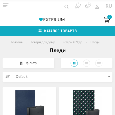
0
0
RU
0
КАТАЛОГ ТОВАРІВ
Головна
Товари для дому
інтер&#39;єр
Пледи
Пледи
фільтр
Default