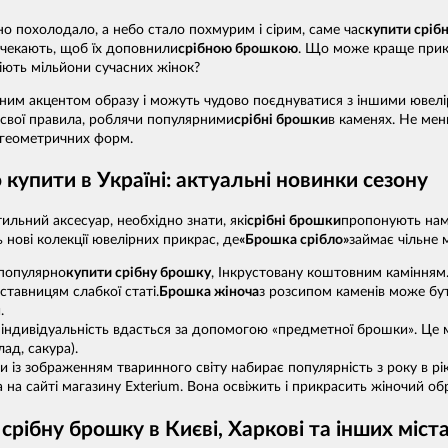
но похолодало, а небо стало похмурим і сірим, саме час
купити сріб
і чекають, щоб їх доповнили
срібною брошкою
. Що може краще прикр
іють мільйони сучасних жінок?
вним акцентом образу і можуть чудово поєднуватися з іншими ювелі
свої правила, роблячи популярними
срібні брошки
в каменях. Не мен
 геометричних форм.
купити в Україні: актуальні новинки сезону
ильний аксесуар, необхідно знати, які
срібні брошки
пропонують на
нові колекції ювелірних прикрас, де
«Брошка срібло»
займає чільне м
популярно
купити срібну брошку
, Інкрустовану коштовним камінням.
ставницям слабкої статі.
Брошка жіноча
з розсипом каменів може бут
.
індивідуальність вдасться за допомогою «предметної брошки». Це м
ад, сакура).
із зображенням тваринного світу набирає популярність з року в рік
на сайті магазину Exterium. Вона освіжить і прикрасить жіночий обр
срібну брошку в Києві, Харкові та інших міст