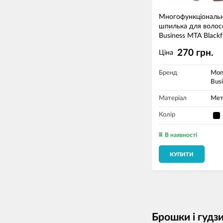
Mногофункціональ
шпилька для волос
Business MTA Blackf
270 грн.
Ціна
Бренд
Mon
Bus
Матеріал
Мет
Колір
В наявності
КУПИТИ
Брошки і гудз