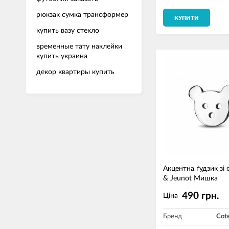
рюкзак сумка трансформер
КУПИТИ
купить вазу стекло
временные тату наклейки
купить украина
декор квартиры купить
Акцентна ґудзик зі 
& Jeunot Мишка
490 грн.
Ціна
Бренд
Cot