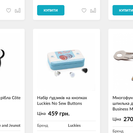
КУПИТИ
КУПИТ
срібла Côte
Набір ґудзиків на кнопках
Mногофун
Luckies No Sew Buttons
шпилька д
Business M
459 грн.
Ціна
270
Ціна
e and Jeunot
Бренд
Luckies
Бренд