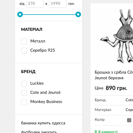
від
в
грн.
МАТЕРІАЛ
Металл
Серебро 925
БРЕНД
Брошка з срібла Cô
Jeunot березня
Luckies
890 грн.
Ціна
Cote and Jeunot
Бренд
Cot
Monkey Business
Матеріал
Сер
Колір
бананка купить одесса
В наявності
футболки заказать