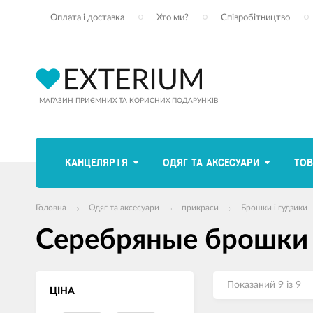
Оплата і доставка
Хто ми?
Співробітництво
МАГАЗИН ПРИЄМНИХ ТА КОРИСНИХ ПОДАРУНКІВ
КАНЦЕЛЯРІЯ
ОДЯГ ТА АКСЕСУАРИ
ТОВ
Головна
Одяг та аксесуари
прикраси
Брошки і гудзики
Серебряные брошки 
Показаний 9 із 9
ЦІНА