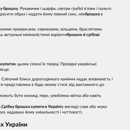
ну брошку
. Рукавички і шарфи, светри грубої в'язки і пальто
асити образ і надати йому певний сенс, ніж
брошка з
рними прикрасами, сережками, кільцями, браслетами.
ш актуальні мінімалістичні варіанти
брошки зі срібла
і
м
купити
в цьому сезоні їх творці. Провідні українські
ісце:
 Сліпучий блиск дорогоцінного каміння надає впевненість і
и представлена в будь-якому стилі, від вантажного до
ожуть бути ножиці, перо, улюблена квітка або навіть
.
Срібну брошка купити в Україні
у вигляді сови або жука-
аз, надавши йому унікальності і чуттєвості.
ах України