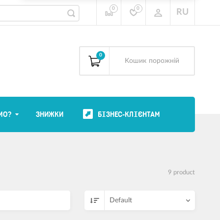
0
0
RU
0
Kошик
порожній
МО?
ЗНИЖКИ
БІЗНЕС-КЛІЄНТАМ
9 product
Default