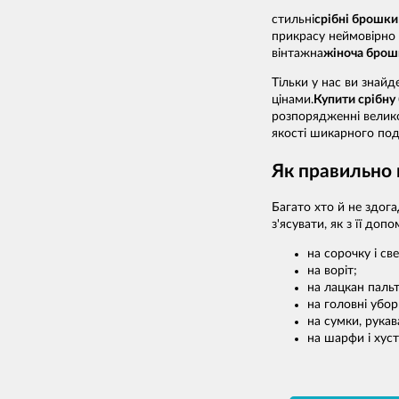
стильні
срібні брошки
прикрасу неймовірно
вінтажна
жіноча брош
Тільки у нас ви знайд
цінами.
Купити срібну
розпорядженні велико
якості шикарного пода
Як правильно 
Багато хто й не здог
з'ясувати, як з її д
на сорочку і све
на воріт;
на лацкан пальт
на головні убор
на сумки, рукав
на шарфи і хуст