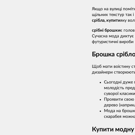
Якщо на вулиці поміт
щільних текстур так 
срібла, купити
яку вол
срібні брошки
є голо
Сучасна мода диктує 
футуристичні вироби
Брошка срібло 
Щоб мати воістину ст
дизайнери створюють 
Сьогодні дуже 
молодість пред
суворої класики
Проявити свою 
дерево (наприкл
Мода на брошки 
скарабея можна 
Купити модну 