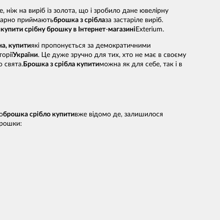
, ніж на виріб із золота, що і зробило дане ювелірну
 марно приймають
брошка з срібла
за застаріле виріб.
с
купити срібну брошку в Інтернет
-
магазині
Exterium.
на, купити
які пропонується за демократичними
орії
України
. Це дуже зручно для тих, хто не має в своєму
 свята.
Брошка з срібла купити
можна як для себе, так і в
о
брошка срібло купити
вже відомо де, залишилося
брошки: