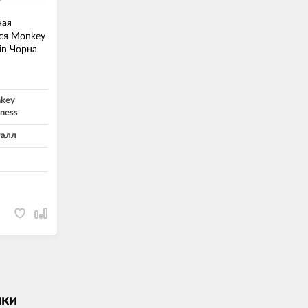
ная
ся Monkey
in Чорна
key
iness
алл
ики