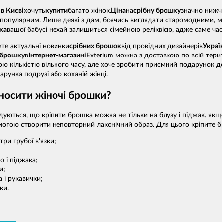
 в Києві
хочуть
купити
багато жінок.
Ціна
на
срібну брошку
значно нижче
 популярним. Лише деякі з дам, боячись виглядати старомодними,
ка
вашої бабусі нехай залишиться сімейною реліквією, адже саме ча
ете актуальні новинки
срібних брошок
від провідних дизайнерів
Украї
 брошку
в
Інтернет-магазині
Exterium можна з доставкою по всій терит
ю кількістю вільного часу, але хоче зробити приємний подарунок до
рунка подрузі або коханій жінці.
носити жіночі брошки?
адуються, що кріпити брошка можна не тільки на блузу і піджак. якщ
опомогою створити неповторний лаконічний образ. Для цього кріпите 
три грубої в'язки;
о і піджака;
и;
а і рукавички;
ки.