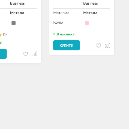
Business
Business
Металл
Матеріал
Металл
Колір
В наявності
(1)
ті
КУПИТИ
И