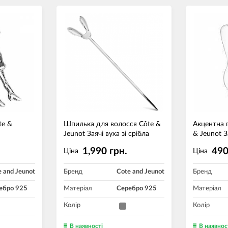
te &
Шпилька для волосся Côte &
Акцентна ґ
Jeunot Заячі вуха зі срібла
& Jeunot 
1,990 грн.
490
Ціна
Ціна
e and Jeunot
Бренд
Cote and Jeunot
Бренд
ебро 925
Матеріал
Серебро 925
Матеріал
Колір
Колір
В наявності
В наявнос