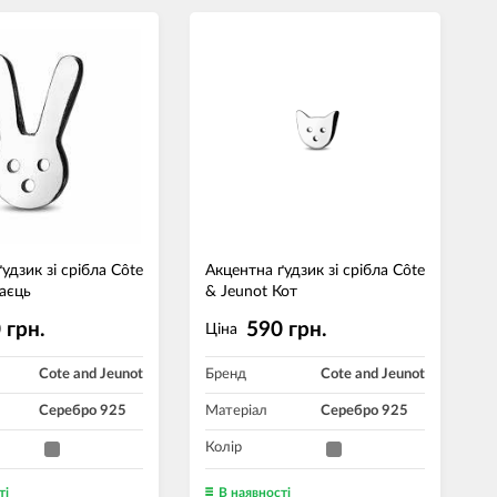
удзик зі срібла Côte
Акцентна ґудзик зі срібла Côte
Заєць
& Jeunot Кот
 грн.
590 грн.
Ціна
Cote and Jeunot
Бренд
Cote and Jeunot
Серебро 925
Матеріал
Серебро 925
Колір
ті
В наявності