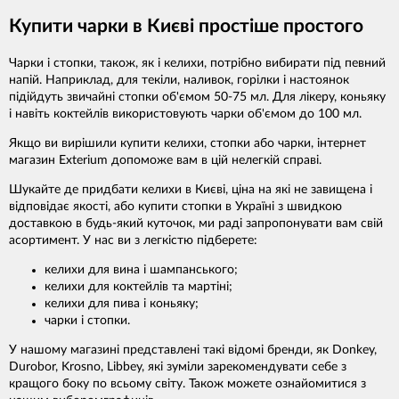
Купити чарки в Києві простіше простого
Чарки і стопки, також, як і келихи, потрібно вибирати під певний
напій. Наприклад, для текіли, наливок, горілки і настоянок
підійдуть звичайні стопки об'ємом 50-75 мл. Для лікеру, коньяку
і навіть коктейлів використовують чарки об'ємом до 100 мл.
Якщо ви вирішили купити келихи, стопки або чарки, інтернет
магазин Exterium допоможе вам в цій нелегкій справі.
Шукайте де придбати келихи в Києві, ціна на які не завищена і
відповідає якості, або купити стопки в Україні з швидкою
доставкою в будь-який куточок, ми раді запропонувати вам свій
асортимент. У нас ви з легкістю підберете:
келихи для вина і шампанського;
келихи для коктейлів та мартіні;
келихи для пива і коньяку;
чарки і стопки.
У нашому магазині представлені такі відомі бренди, як Donkey,
Durobor, Krosno, Libbey, які зуміли зарекомендувати себе з
кращого боку по всьому світу. Також можете ознайомитися з