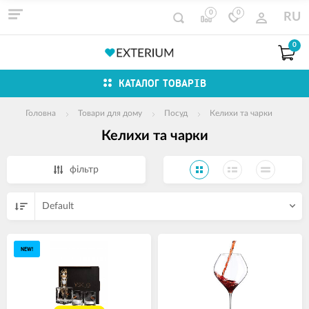
0
0
RU
0
КАТАЛОГ ТОВАРІВ
Головна
Товари для дому
Посуд
Келихи та чарки
Келихи та чарки
фільтр
Default
NEW!