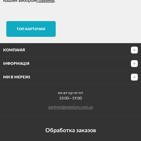
нашим вибором
графинів
.
TОП КАРТОЧКИ
КОМПАНІЯ
ІНФОРМАЦІЯ
МИ В МЕРЕЖІ
пн-вт-ср-чт-пт
10:00—19:00
partners@exterium.com.ua
Обработка заказов