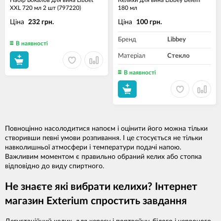
Набір Бокалов для вина Libbet
Келихи для вина Libbey Belem
XXL 720 мл 2 шт (797220)
180 мл
Ціна
Ціна
232 грн.
100 грн.
Бренд
Libbey
В наявності
Матеріал
Стекло
В наявності
Повноцінно насолодитися напоєм і оцінити його можна тільки
створивши певні умови розпивання. І це стосується не тільки
навколишньої атмосфери і температури подачі напою.
Важливим моментом є правильно обраний келих або стопка
відповідно до виду спиртного.
Не знаєте які вибрати келихи? Інтернет
магазин Exterium спростить завдання