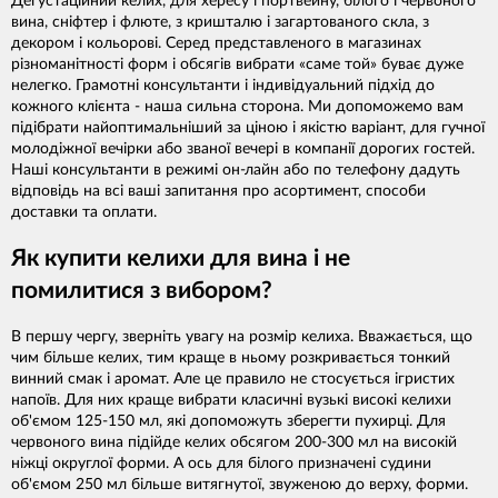
Дегустаційний келих, для хересу і портвейну, білого і червоного
вина, сніфтер і флюте, з кришталю і загартованого скла, з
декором і кольорові. Серед представленого в магазинах
різноманітності форм і обсягів вибрати «саме той» буває дуже
нелегко. Грамотні консультанти і індивідуальний підхід до
кожного клієнта - наша сильна сторона. Ми допоможемо вам
підібрати найоптимальніший за ціною і якістю варіант, для гучної
молодіжної вечірки або званої вечері в компанії дорогих гостей.
Наші консультанти в режимі он-лайн або по телефону дадуть
відповідь на всі ваші запитання про асортимент, способи
доставки та оплати.
Як купити келихи для вина і не
помилитися з вибором?
В першу чергу, зверніть увагу на розмір келиха. Вважається, що
чим більше келих, тим краще в ньому розкривається тонкий
винний смак і аромат. Але це правило не стосується ігристих
напоїв. Для них краще вибрати класичні вузькі високі келихи
об'ємом 125-150 мл, які допоможуть зберегти пухирці. Для
червоного вина підійде келих обсягом 200-300 мл на високій
ніжці округлої форми. А ось для білого призначені судини
об'ємом 250 мл більше витягнутої, звуженою до верху, форми.