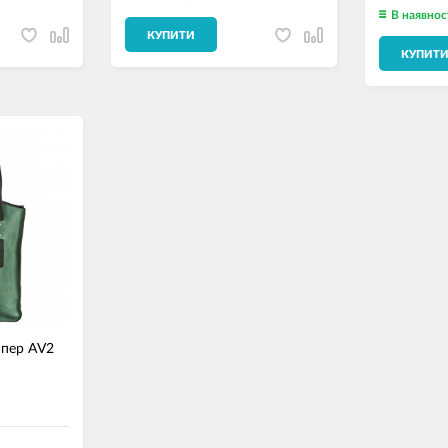
В наявнос
КУПИТИ
КУПИТ
ппер AV2
2