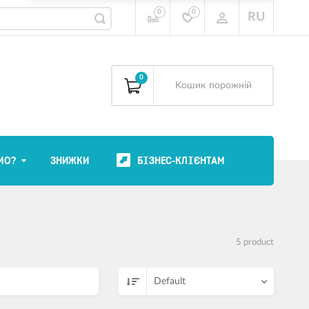
0
0
RU
0
Kошик
порожній
МО?
ЗНИЖКИ
БІЗНЕС-КЛІЄНТАМ
5 product
Default