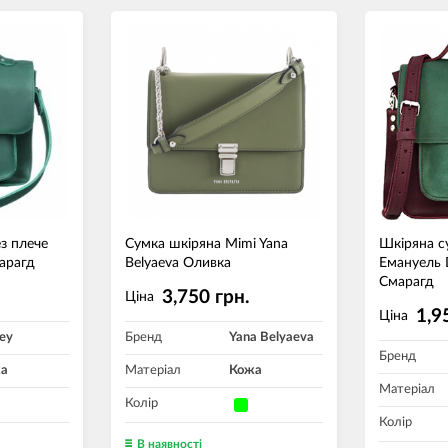
з плече
Сумка шкіряна Mimi Yana
Шкіряна с
арагд
Belyaeva Оливка
Емануель 
Смарагд
3,750 грн.
Ціна
1,9
Ціна
ey
Бренд
Yana Belyaeva
Бренд
а
Матеріал
Кожа
Матеріал
Колір
Колір
В наявності