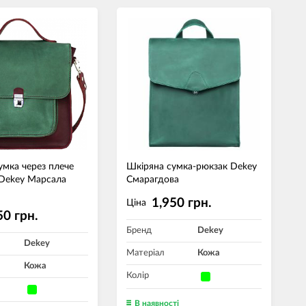
умка через плече
Шкіряна сумка-рюкзак Dekey
Dekey Марсала
Смарагдова
1,950 грн.
Ціна
50 грн.
Бренд
Dekey
Dekey
Матеріал
Кожа
Кожа
Колір
В наявності