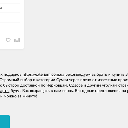
а
ых подарков
https://exterium.com.ua
рекомендуем выбрать и купить Зе
Огромный выбор в категории Сумки через плечо от известных прои
с быстрой доставкой по Черновцам, Одессе и другим уголкам стран
карты
будут Вас возращать к нам вновь. Выгодные предложения на
и можно за минуту!
И