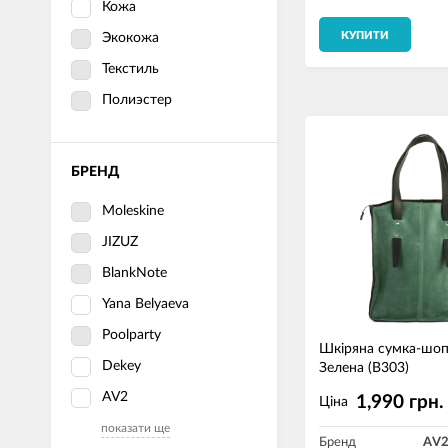
Кожа
КУПИТИ
Экокожа
Текстиль
Полиэстер
БРЕНД
Moleskine
JIZUZ
BlankNote
Yana Belyaeva
Poolparty
Шкіряна сумка-шо
Dekey
Зелена (B303)
AV2
1,990 грн.
Ціна
показати ще
Бренд
AV