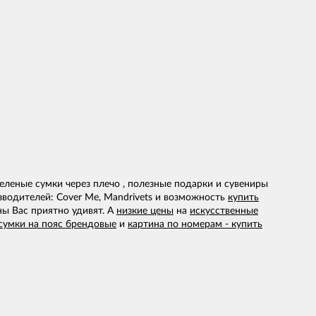
леные сумки через плечо , полезные подарки и сувениры
зводителей: Cover Me, Mandrivets и возможность
купить
ы Вас приятно удивят. А
низкие цены
на
искусственные
сумки на пояс брендовые
и
картина по номерам - купить