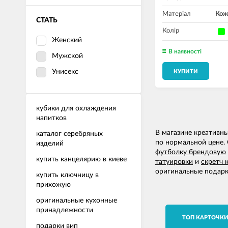
Матеріал
Кож
СТАТЬ
Колір
Женский
В наявності
Мужской
Унисекс
КУПИТИ
кубики для охлаждения
напитков
В магазине креативн
каталог серебряных
по нормальной цене. 
изделий
футболку брендовую
купить канцелярию в киеве
татуировки
и
скретч 
оригинальные подарк
купить ключницу в
прихожую
оригинальные кухонные
принадлежности
TОП КАРТОЧК
подарки вип