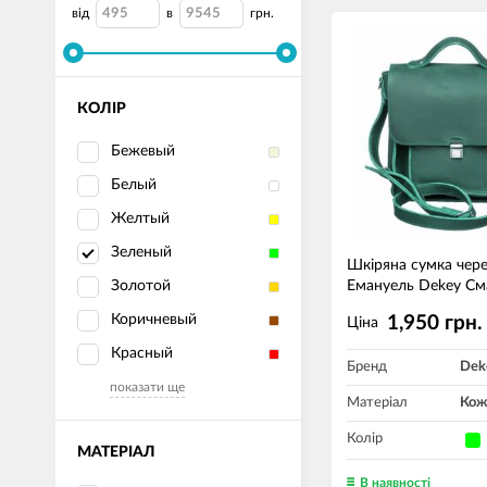
від
в
грн.
КОЛІР
Бежевый
Белый
Желтый
Зеленый
Шкіряна сумка чере
Золотой
Емануель Dekey См
Коричневый
1,950 грн.
Ціна
Красный
Бренд
Dek
показати ще
Матеріал
Кож
Колір
МАТЕРІАЛ
В наявності