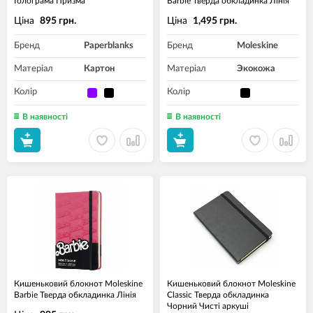
Голограма Призма
Barbie Тверда обкладинка Лінія
Ціна
Ціна
895 грн.
1,495 грн.
Бренд
Paperblanks
Бренд
Moleskine
Матеріал
Картон
Матеріал
Экокожа
Колір
Колір
В наявності
В наявності
Кишеньковий блокнот Moleskine
Кишеньковий блокнот Moleskine
Barbie Тверда обкладинка Лінія
Classic Тверда обкладинка
Чорний Чисті аркуші