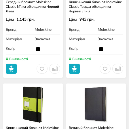
Середній блокнот Moleskine
Кишеньковий блокнот Moleskine
Classic М'яка обкладинка Чорний
Classic Тверда обкладинка
Лінія
Чорний Лінія
Ціна
Ціна
1,145 грн.
945 грн.
Бренд
Moleskine
Бренд
Moleskine
Матеріал
Экокожа
Матеріал
Экокожа
Колір
Колір
В наявності
В наявності
Кишеньковий блокнот Moleskine
Великий блокнот Moleskine