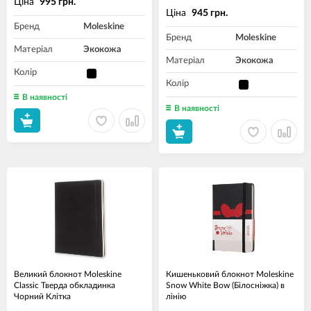
Ціна
995 грн.
Ціна
945 грн.
Бренд
Moleskine
Бренд
Moleskine
Матеріал
Экокожа
Матеріал
Экокожа
Колір
Колір
В наявності
В наявності
Великий блокнот Moleskine
Кишеньковий блокнот Moleskine
Classic Тверда обкладинка
Snow White Bow (Білосніжка) в
Чорний Клітка
лінію