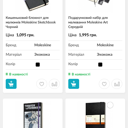
Кишеньковий блокнот для
Подарунковий набір для
малюнків Moleskine Sketchbook
малювання Moleskine Art
Чорний
Середній
Ціна
Ціна
1,095 грн.
1,995 грн.
Бренд
Moleskine
Бренд
Moleskine
Матеріал
Экокожа
Матеріал
Экокожа
Колір
Колір
В наявності
В наявності