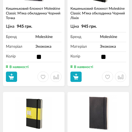
Кишеньковий блокнот Moleskine
Кишеньковий блокнот Moleskine
Classic М'яка обкладинка Чорний
Classic М'яка обкладинка Чорний
Точка
Лінія
Ціна
Ціна
945 грн.
945 грн.
Бренд
Moleskine
Бренд
Moleskine
Матеріал
Экокожа
Матеріал
Экокожа
Колір
Колір
В наявності
В наявності