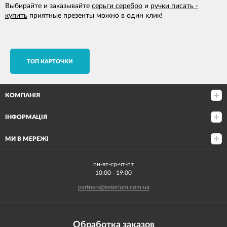
Выбирайте и заказывайте
серьги серебро
и
ручки писать -
купить
приятные презенты можно в один клик!
TОП КАРТОЧКИ
КОМПАНІЯ
ІНФОРМАЦІЯ
МИ В МЕРЕЖІ
пн-вт-ср-чт-пт
10:00—19:00
partners@exterium.com.ua
Обработка заказов