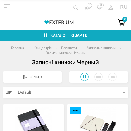
0
0
RU
0
КАТАЛОГ ТОВАРІВ
Головна
Канцелярія
Блокноти
Записные книжки
Записні книжки Черный
Записні книжки Черный
фільтр
Default
NEW!