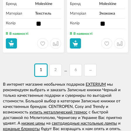
Бренд
Moleskine
Бренд
Moleskine
Матеріал
Текстиль
Матеріал
Экокожа
Колір
Колір
В наявності
В наявності
1
2
6
→
...
В интернет магазине необычных подарков
EXTERIUM
мы
рекомендуем выбрать и заказать Записные книжки Черный и
только качественные подарки и суверниры по выгодной
стоимости. Большой выбор в категории Записные книжки от
качественных брендов: CENTROPEN, Cosy and Trendy и
возможность
купить металлический термос
с быстрой
доставкой по Мелитополю, Чернигову и Украине Вас приятно
удивят. А
низкие цены
на
светодиодные настольные лампы
и
кожаные блокноты
будут Вас возращать к нам опять и опять.