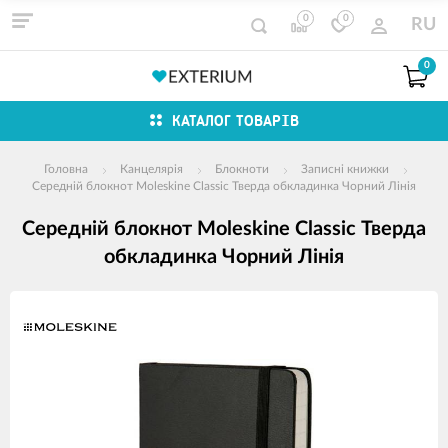
0
0
RU
0
КАТАЛОГ ТОВАРІВ
Головна
Канцелярія
Блокноти
Записні книжки
Середній блокнот Moleskine Classic Тверда обкладинка Чорний Лінія
Середній блокнот Moleskine Classic Тверда
обкладинка Чорний Лінія
зображення
продуктів