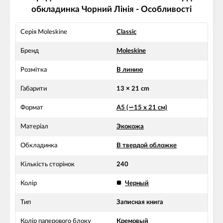
обкладинка Чорний Лінія - Особливості
Серія Moleskine
Classic
Бренд
Moleskine
Розмітка
В линию
Габарити
13 × 21 cm
Формат
А5 (∽15 х 21 см)
Матеріал
Экокожа
Обкладинка
В твердой обложке
Кількість сторінок
240
Колір
Черный
Тип
Записная книга
Колір паперового блоку
Кремовый