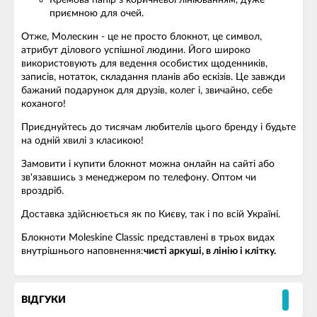
Кремова папір з коричневої лініюванням, дуже
приємною для очей.
Отже, Молескин - це не просто блокнот, це символ,
атрибут ділового успішної людини. Його широко
використовують для ведення особистих щоденників,
записів, нотаток, складання планів або ескізів. Це завжди
бажаний подарунок для друзів, колег і, звичайно, себе
коханого!
Приєднуйтесь до тисячам любителів цього бренду і будьте
на одній хвилі з класикою!
Замовити і купити блокнот можна онлайн на сайті або
зв'язавшись з менеджером по телефону. Оптом чи
вроздріб.
Доставка здійснюється як по Києву, так і по всій Україні.
Блокноти Moleskine Classic представлені в трьох видах
внутрішнього наповнення:
чисті аркуші, в лінію і клітку.
ВІДГУКИ