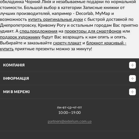
обкладинка Чорний Лінія и незабываемые подарки по нормальной
стоимости. Большой выбор в категории Записные книжки от
лучших производителей, например - Decorlab, MyMap и
возможность
купить оригинальные духи
с быстрой доставкой по
Днепропетровску, Кривому Рогу и остальным городам Вас приятно
удивят. А
спец.предложения
на
проекторы для смартфонов
или
подарок художнику
будут Вас возращать к нам опять и опять.
Выбирайте и заказывайте
скретч плакат
и
блокнот красивый -
купить
приятные презенты можно за минуту!
КОМПАНІЯ
ІНФОРМАЦІЯ
МИ В МЕРЕЖІ
пн-вт-ср-чт-пт
10:00—19:00
partners@exterium.com.ua