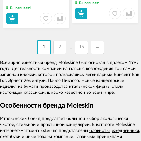
В наявності
В наявності
1
2
15
→
...
Всемирно известный бренд Moleskine был основан в далеком 1997
году. Деятельность компании началась с возрождения той самой
записной книжки, которой пользовались легендарный Винсент Ван
Гог, Эрнест Хемингуэй, Пабло Пикассо. Новые канцелярские
изделия из бумаги производства итальянской фирмы стали
настоящей классикой, широко известной во всем мире.
Особенности бренда Moleskin
Итальянский бренд предлагает большой выбор экологически
чистой, стильной и практичной канцелярии. В каталоге Moleskine
интернет-магазина Exterium представлены
блокноты
,
ежедневники
,
скетчбуки
и иные товары компании. Главными принципами