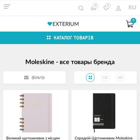
0
0
RU
0
КАТАЛОГ ТОВАРІВ
Moleskine - все товары бренда
фільтр
Великий щотижневик з місцем
Середній Щотижневик Moleskine