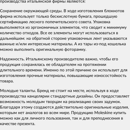
производства итальянской фирмы являются:
Сохранение окружающей среды. В ходе изготовления блокнотов
фирма использует только бескислотную бумага, прошедшую
сертификацию лесного попечительского совета. Упаковка
выполняется из эргономичных элементов, что сводит к минимуму
количество отходов. Все ее элементы могут использоваться в
дальнейшем: на обратной стороне упаковочных лент указываются
важные и/или интересные материалы. А из тары из-под кошелька
можно выполнить оригинальную фоторамку.
Надежность. Итальянскому производителю важно, чтобы его
продукция сохранялась ее обладателем на протяжении
длительного времени. Именно по этой причине он использует для
изготовления прочные материалы, повышающие износостойкость
товара.
Молодые таланты. Бренд не стоит на месте, используя в ходе
производства канцелярии стандартные дизайны. Он предоставляет
возможность молодым творцам на реализацию своих задумок.
Благодаря этому создаются действительно оригинальные изделия,
которым нет аналогов во всем мире. Продукцию Moleskine купить
можно как для личного пользования, так и для преподнесения в
качестве презента.