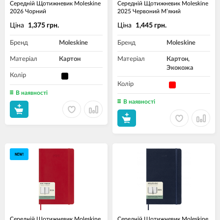
Середній Щотижневик Moleskine
Середній Щотижневик Moleskine
2026 Чорний
2025 Червоний М’який
Ціна
Ціна
1,375 грн.
1,445 грн.
Бренд
Moleskine
Бренд
Moleskine
Матеріал
Картон
Матеріал
Картон,
Экокожа
Колір
Колір
В наявності
В наявності
NEW!
Середній Щотижневик Moleskine
Середній Щотижневик Moleskine