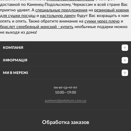
доставкой по Каменец-Подольскому, Черкассам и всей стране Вас
приятно удивят. А
специальные предложения
на
резиновый коврик
для сушки посуды
и
настольную лампу
будут Вас возращать к нам
опять и опять. Также обратите внимание на
сумки через плечо
и
браслет серебряный женский - купить
необычные подарки можно
не выходя из дома!
КОМПАНІЯ
ІНФОРМАЦІЯ
МИ В МЕРЕЖІ
пн-вт-ср-чт-пт
10:00—19:00
partners@exterium.com.ua
Обработка заказов