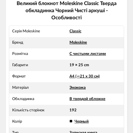
Великий блокнот Moleskine Classic Тверда
обкладинка Чорний Чисті аркуші -
Особливості
Серія Moleskine
Classic
Бренд
Moleskine
Розмітка
С чистыми листами
Габарити
19 × 25 cm
Формат
А4 (∽21 х 30 см)
Матеріал
Экокожа
Обкладинка
В твердой обложке
Кількість сторінок
192
Колір
Черный
Тип
Записная книга