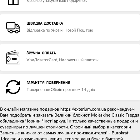
Красиво упакуем ваш подарунок
ШВИДКА ДОСТАВКА
Відправка по Україні Новой Поштою
ЗРУЧНА ОПЛАТА
Visa/MasterCard, Наложенный платеж
ГАРАНТІЯ ПОВЕРНЕННЯ
Повернення/Обмін протягом 14 днів
В онлайн магазине подарков
https://exterium.com.ua
рекомендуем
Вам подобрать и заказать Великий блокнот Moleskine Classic Тверда
обкладинка Чорний Чисті аркуші и только качественные подарки и
суверниры по лучшей стоимости. Огромный выбор в категории
Записные книжки от самых лучших производителей - Burokrat,
1dea.me и возможность
купить термос ланч бокс
с быстрой