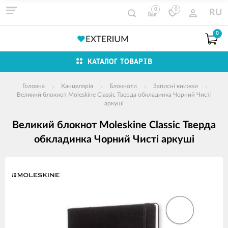
0
0
RU
0
КАТАЛОГ ТОВАРІВ
Головна
Канцелярія
Блокноти
Записні книжки
Великий блокнот Moleskine Classic Тверда обкладинка Чорний Чисті
аркуші
Великий блокнот Moleskine Classic Тверда
обкладинка Чорний Чисті аркуші
зображення
продуктів