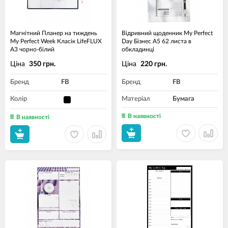
Магнітний Планер на тиждень
Відривний щоденник My Perfect
My Perfect Week Класік LifeFLUX
Day Бізнес A5 62 листа в
А3 чорно-білий
обкладинці
Ціна
Ціна
350 грн.
220 грн.
Бренд
FB
Бренд
FB
Колір
Матеріал
Бумага
В наявності
В наявності