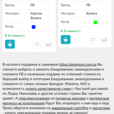
Бренд
FB
Бренд
FB
Матеріал
Картон,
Матеріал
Бумага
Бумага
Колір
Колір
В наявності
В наявності
В каталоге подарков и сувениров
https://exterium.com.ua
Вы
сможете выбрать и заказать Ежедневники, еженедельники и
планинги FB и полезеные подарки по отличной стоимости.
Хороший выбор в категории Ежедневники, еженедельники и
планинги от самых лучших брендов: Maxema, AV2 и
возможность
купить качественную сумку
с быстрой доставкой
по Луцку, Николаеву и другим уголкам страны Вас приятно
удивят. А
спец.предложения
на
подвеска женская
и
интересные
магниты на холодильник
будут Вас возращать к нам еще и еще.
Также обратите внимание на
акварельный скетчбук
и
магнитики
- купить
оригинальные подарки можно за секунду!