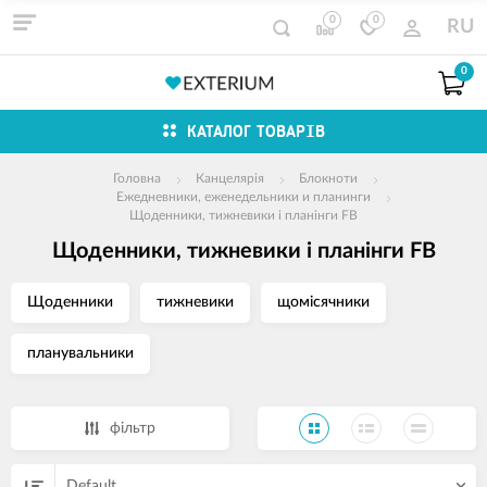
0
0
RU
0
КАТАЛОГ ТОВАРІВ
Головна
Канцелярія
Блокноти
Ежедневники, еженедельники и планинги
Щоденники, тижневики і планінги FB
Щоденники, тижневики і планінги FB
Щоденники
тижневики
щомісячники
планувальники
фільтр
Default