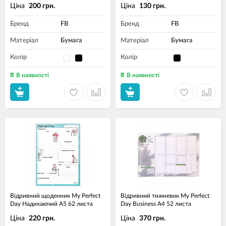
Ціна
Ціна
200 грн.
130 грн.
Бренд
FB
Бренд
FB
Матеріал
Бумага
Матеріал
Бумага
Колір
Колір
В наявності
В наявності
Відривний щоденник My Perfect
Відривний тижневик My Perfect
Day Надихаючий A5 62 листа
Day Business A4 52 листа
Ціна
Ціна
220 грн.
370 грн.