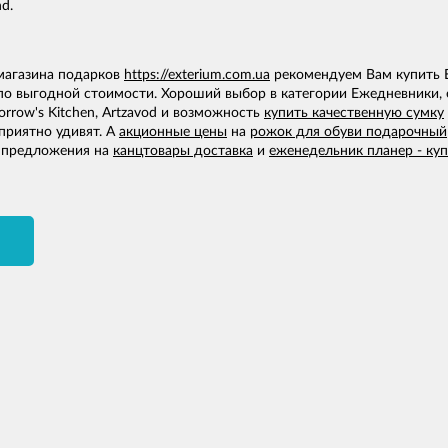
d.
 магазина подарков
https://exterium.com.ua
рекомендуем Вам купить Е
по выгодной стоимости. Хороший выбор в категории Ежедневники, 
rrow's Kitchen, Artzavod и возможность
купить качественную сумку
приятно удивят. А
акционные цены
на
рожок для обуви подарочный
е предложения на
канцтовары доставка
и
еженедельник планер - ку
И