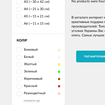
No products were foun
А3 (∽30 х 42 см)
А4 (∽21 х 30 см)
А5 (∽15 х 21 см)
В каталоге интернет
креативные подарки 
А6 (∽11 х 15 см)
производителей: Tomo
уголках Украины Вас 
опять. Самые лучши
КОЛІР
Бежевый
Белый
TОП КАРТОЧК
Желтый
Зеленый
Коричневый
Красный
Разноцветный
показати ще