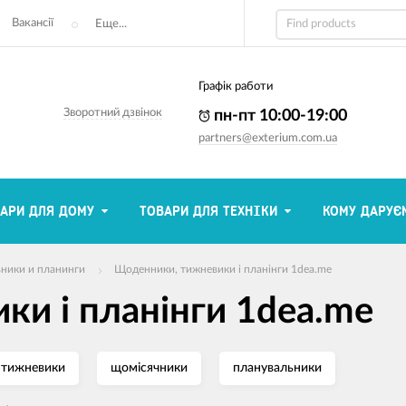
Вакансії
Еще...
Графік работи
Зворотний дзвінок
пн-пт 10:00-19:00
partners@exterium.com.ua
АРИ ДЛЯ ДОМУ
ТОВАРИ ДЛЯ ТЕХНІКИ
КОМУ ДАРУЄ
ники и планинги
Щоденники, тижневики і планінги 1dea.me
и і планінги 1dea.me
тижневики
щомісячники
планувальники