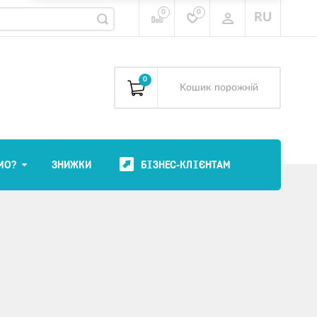
0
0
RU
0
Kошик
порожній
МО?
ЗНИЖКИ
БІЗНЕС-КЛІЄНТАМ