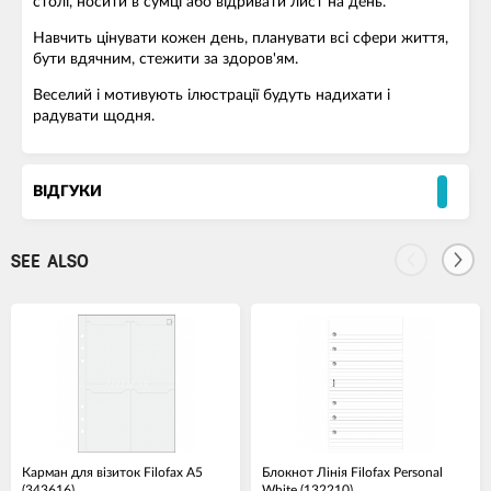
столі, носити в сумці або відривати лист на день.
Навчить цінувати кожен день, планувати всі сфери життя,
бути вдячним, стежити за здоров'ям.
Веселий і мотивують ілюстрації будуть надихати і
радувати щодня.
ВІДГУКИ
SEE ALSO
Карман для візиток Filofax A5
Блокнот Лінія Filofax Personal
(343616)
White (132210)