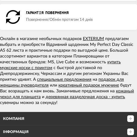
ГАРАНТІЯ ПОВЕРНЕННЯ
Повернення/Обмін протягом 14 днів
Онлайн в магазине необычных подарков
EXTERIUM
предлагаем
выбрать и приобрести Відривний щоденник My Perfect Day Classic
A5 62 листа и практичные подарки по выгодной цене. Большой
ассортимент вариантов в категории Планировщики от
качественных брендов: MS, Live Cube и возможность
купить
мужские носки с принтом
с быстрой доставкой по
Днепродзержинску, Черкассам и другим регионам Украины Вас
приятно удивят. А
специальные предложения
на
подарок для
женщины руководителя
или
креативный подарок мужчине
будут
Вас возращать к нам вновь. Заманчивые предложения на
кожаный
чехол для планшета
и
деревянная разделочная доска - купить
сувениры можно за секунду!
КОМПАНІЯ
ІНФОРМАЦІЯ