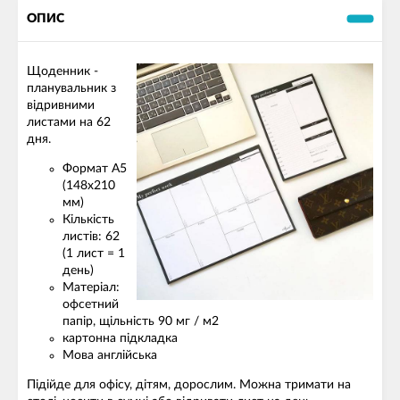
ОПИС
Щоденник -
планувальник з
відривними
листами на 62
дня.
Формат А5
(148х210
мм)
Кількість
листів: 62
(1 лист = 1
день)
Матеріал:
офсетний
папір, щільність 90 мг / м2
картонна підкладка
Мова англійська
Підійде для офісу, дітям, дорослим. Можна тримати на