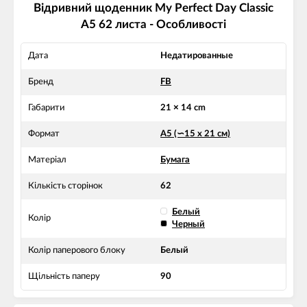
Відривний щоденник My Perfect Day Classic
A5 62 листа - Особливості
Дата
Недатированные
Бренд
FB
Габарити
21 × 14 cm
Формат
А5 (∽15 х 21 см)
Матеріал
Бумага
Кількість сторінок
62
Белый
Колір
Черный
Колір паперового блоку
Белый
Щільність паперу
90