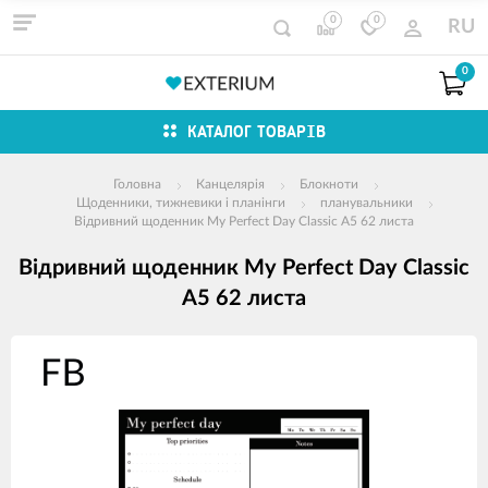
0
0
RU
0
КАТАЛОГ ТОВАРІВ
Головна
Канцелярія
Блокноти
Щоденники, тижневики і планінги
планувальники
Відривний щоденник My Perfect Day Classic A5 62 листа
Відривний щоденник My Perfect Day Classic
A5 62 листа
зображення
продуктів