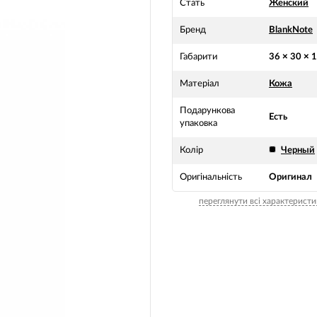
Стать
Женский
Бренд
BlankNote
Габарити
36 × 30 × 
Матеріал
Кожа
Подарункова
Есть
упаковка
Колір
Черный
Оригінальність
Оригинал
переглянути всі характеристи