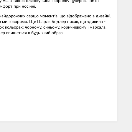
у А4, а також пляшку вина і коробку цукерок. Тобто
мфорт при носінні.
 і найдорожчих серцю моментів, що відображено в дизайні.
о що ми говоримо. Ще Шарль Бодлер писав, що «дивина -
ох кольорах: чорному, синьому, коричневому і марсала.
ппер впишеться в будь-який образ.