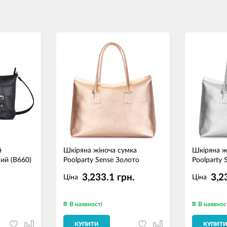
й
Шкіряна жіноча сумка
Шкіряна ж
ий (B660)
Poolparty Sense Золото
Poolparty 
3,233.1 грн.
3,2
Ціна
Ціна
В наявності
В наявнос
КУПИТИ
КУПИТ