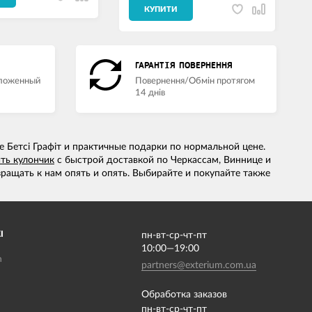
КУПИТИ
ГАРАНТІЯ ПОВЕРНЕННЯ
аложенный
Повернення/Обмін протягом
14 днів
 Бетсі Графіт и практичные подарки по нормальной цене.
ть кулончик
с быстрой доставкой по Черкассам, Виннице и
ращать к нам опять и опять. Выбирайте и покупайте также
І
пн-вт-ср-чт-пт
10:00—19:00
m
partners@exterium.com.ua
Обработка заказов
пн-вт-ср-чт-пт