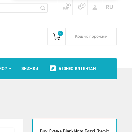
0
0
RU
0
Kошик
порожній
МО?
ЗНИЖКИ
БІЗНЕС-КЛІЄНТАМ
Buy Сумка BlankNote Бетсі Графіт