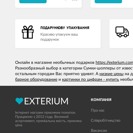
ПОДАРУНКОВУ УПАКУВАННЯ
Красиво упакуем ваш
подарунок
Онлайн в магазине необычных подарков
https://exterium.co
Разнообразный выбор в категории Сумки-шопперы от извес
остальным городам Вас приятно удивят. А
низкие цены
на
д
барное оборудование
и
картинки по цифрам - купить
необыч
КОМПАНІЯ
Про нас
Інтернет магазин приємних покупок.
Працюємо з 2012 года. Великий
Співробітництво
асортимент, преміальна якість, приємна
ціна.
Вакансии