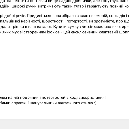
тна вмістити не тільки вищезгадані дрібнички, але і ноутбук, папк
адійні широкі ручки витримають такий тягар і гарантують повний ко
і добрі речі». Придивіться: вона зібрана з клаптів емоцій, спогадів
пальців всі нерівності, шорсткості і потертості, ви зрозумієте, пр
додали трішки в наш каталог. Купити сумку «Бетсі» можливо в чотирь
е ніяких мук зі створенням look'ов - цей ексклюзивний клаптевий шо
ва на ній подряпин і потертостей в ході використання!
 тільки справжні шанувальники вантажного стилю :)