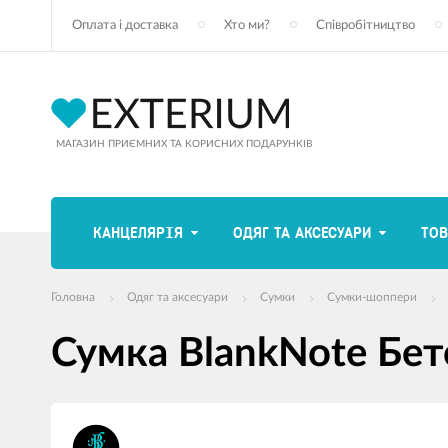
Оплата і доставка
Хто ми?
Співробітництво
МАГАЗИН ПРИЄМНИХ ТА КОРИСНИХ ПОДАРУНКІВ
КАНЦЕЛЯРІЯ
ОДЯГ ТА АКСЕСУАРИ
ТОВ
Головна
Одяг та аксесуари
Сумки
Сумки-шоппери
Сумка BlankNote Бетс
зображення
продуктів