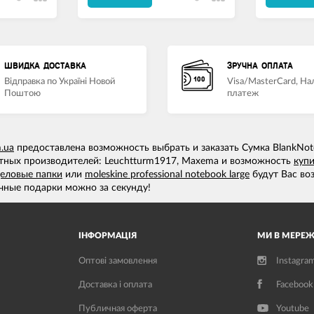
ШВИДКА ДОСТАВКА
ЗРУЧНА ОПЛАТА
Відправка по Україні Новой
Visa/MasterCard, Н
Поштою
платеж
m.ua
предоставлена возможность выбрать и заказать Сумка BlankNote
тных производителей: Leuchtturm1917, Maxema и возможность
купи
еловые папки
или
moleskine professional notebook large
будут Вас воз
ные подарки можно за секунду!
ІНФОРМАЦІЯ
МИ В МЕРЕЖ
Оптові замовлення
Instagra
Доставка і оплата
Facebook
Публичная оферта
Youtube