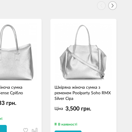
іноча сумка
Шкіряна жіноча сумка з
Ш
Sense Срібло
ременем Poolparty Soho RMX
С
Silver Сіра
33 грн.
3,500 грн.
Ціна
ті
В наявності
И