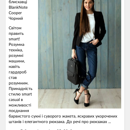
блискавці
BlankNote
Cooper
Чорний
Світом
править
smart!
Розумна
техніка,
розумні
машини,
навіть
гардероб
став
розумним.
Принадність
стилю smart
casual в
можливості
поєднання
барвистого сукні і суворого жакета, яскравих укорочених
штанів і елегантного рюкзака. До речі про рюкзаках ...