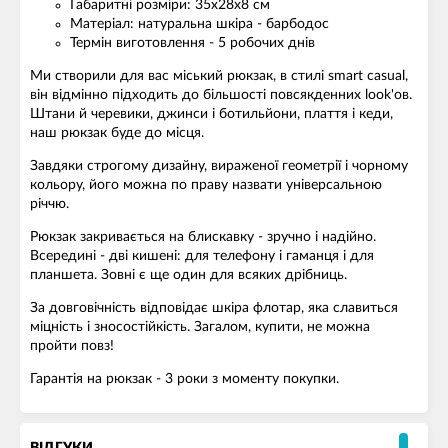
Габаритні розміри: 35х28х8 см
Матеріал: натуральна шкіра - барбодос
Термін виготовлення - 5 робочих днів
Ми створили для вас міський рюкзак, в стилі smart casual,
він відмінно підходить до більшості повсякденних look'ов.
Штани й черевики, джинси і ботильйони, плаття і кеди,
наш рюкзак буде до місця.
Завдяки строгому дизайну, вираженої геометрії і чорному
кольору, його можна по праву назвати універсальною
річчю.
Рюкзак закривається на блискавку - зручно і надійно.
Всередині - дві кишені: для телефону і гаманця і для
планшета. Зовні є ще один для всяких дрібниць.
За довговічність відповідає шкіра флотар, яка славиться
міцність і зносостійкість. Загалом, купити, не можна
пройти повз!
Гарантія на рюкзак - 3 роки з моменту покупки.