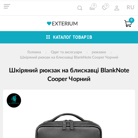
0
0
RU
0
КАТАЛОГ ТОВАРІВ
Головна
Одяг та аксесуари
рюкзаки
Шкіряний рюкзак на блискавці BlankNote Cooper Чорний
Шкіряний рюкзак на блискавці BlankNote
Cooper Чорний
зображення
продуктів