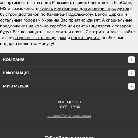
ассортимент в категории Рюкзаки от таких брендов как EcoCube,
MS и возможность
купить контейнеры для хранения продуктов
с
быстрой доставкой по Каменец-Подольскому, Белой Церкви и
остальным городам Украины Вас приятно удивят. А
специальные
предложения
на
кольцо серебро
или
сайт канцелярских товаров
будут Вас возращать к нам опять и опять. Смотрите и заказывайте
также
разрисовывать по цифрам
и
носки - купить
необычные
подарки можно за минуту!
КОМПАНІЯ
ІНФОРМАЦІЯ
МИ В МЕРЕЖІ
пн-вт-ср-чт-пт
10:00—19:00
partners@exterium.com.ua