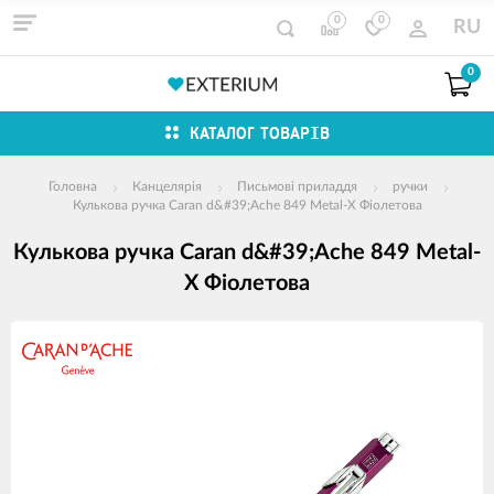
0
0
RU
0
КАТАЛОГ ТОВАРІВ
Головна
Канцелярія
Письмові приладдя
ручки
Кулькова ручка Caran d&#39;Ache 849 Metal-X Фіолетова
Кулькова ручка Caran d&#39;Ache 849 Metal-
X Фіолетова
зображення
продуктів