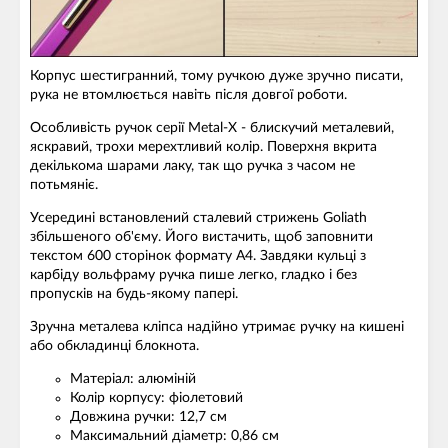
Корпус шестигранний, тому ручкою дуже зручно писати,
рука не втомлюється навіть після довгої роботи.
Особливість ручок серії Metal-X - блискучий металевий,
яскравий, трохи мерехтливий колір. Поверхня вкрита
декількома шарами лаку, так що ручка з часом не
потьмяніє.
Усередині встановлений сталевий стрижень Goliath
збільшеного об'єму. Його вистачить, щоб заповнити
текстом 600 сторінок формату А4. Завдяки кульці з
карбіду вольфраму ручка пише легко, гладко і без
пропусків на будь-якому папері.
Зручна металева кліпса надійно утримає ручку на кишені
або обкладинці блокнота.
Матеріал: алюміній
Колір корпусу: фіолетовий
Довжина ручки: 12,7 см
Максимальний діаметр: 0,86 см