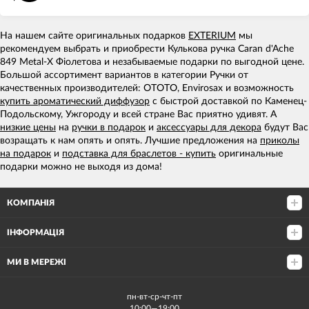
На нашем сайте оригинальных подарков
EXTERIUM
мы
рекомендуем выбрать и приобрести Кулькова ручка Caran d'Ache
849 Metal-X Фіолетова и незабываемые подарки по выгодной цене.
Большой ассортимент вариантов в категории Ручки от
качественных производителей: OTOTO, Envirosax и возможность
купить ароматический диффузор
с быстрой доставкой по Каменец-
Подольскому, Ужгороду и всей стране Вас приятно удивят. А
низкие цены
на
ручки в подарок
и
аксессуары для декора
будут Вас
возращать к нам опять и опять. Лучшие предложения на
приколы
на подарок
и
подставка для браслетов - купить
оригинальные
подарки можно не выходя из дома!
КОМПАНІЯ
ІНФОРМАЦІЯ
МИ В МЕРЕЖІ
пн-вт-ср-чт-пт
10:00—19:00