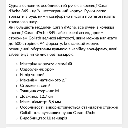
Одна з основних особливостей ручок з колекції Caran
d'Ache 849 - це їх шестигранний корпус. Ручки легко
тримати в руці, ними комфортно писати протягом навіть
тривалого часу.
Як і більшість моделей Caran d'Ache, все ручки з колекції
колекції Caran d'Ache 849 забезпечені легендарним
стрижнем Goliath великої місткості, яким можна написати
до 600 сторінок A4 формату. Їх сталевий корпус
оснащений обертовим кулькою з карбіду вольфраму, який
забезпечує чітке лист без помарок.
Матеріал корпусу: алюміній
Оздоблення: хром
Колір чорний
Механізм: натискного дії
Стрижень: синій
Товщина стержня: M
Довжина: 12,7 см
Макс. діаметр: 8,6 мм
Особливості: використовуються стандартні стрижні
Goliath для кулькових ручок Caran d'Ache
Виробництво: Швейцарія