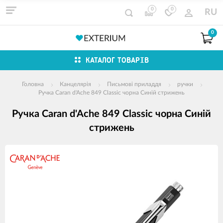
0
0
RU
0
КАТАЛОГ ТОВАРІВ
Головна
Канцелярія
Письмові приладдя
ручки
Ручка Caran d'Ache 849 Classic чорна Синій стрижень
Ручка Caran d'Ache 849 Classic чорна Синій
стрижень
зображення
продуктів