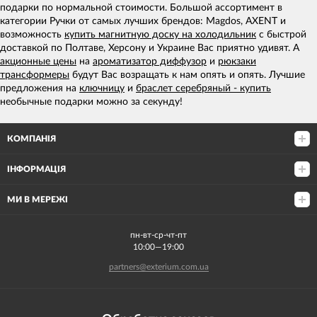
подарки по нормальной стоимости. Большой ассортимент в
категории Ручки от самых лучших брендов: Magdos, AXENT и
возможность
купить магнитную доску на холодильник
с быстрой
доставкой по Полтаве, Херсону и Украине Вас приятно удивят. А
акционные цены
на
ароматизатор диффузор
и
рюкзаки
трансформеры
будут Вас возращать к нам опять и опять. Лучшие
предложения на
ключницу
и
браслет серебряный - купить
необычные подарки можно за секунду!
КОМПАНІЯ
ІНФОРМАЦІЯ
МИ В МЕРЕЖІ
пн-вт-ср-чт-пт
10:00—19:00
partners@exterium.com.ua