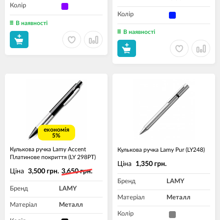
Колір
Колір
В наявності
В наявності
економія
5%
Кулькова ручка Lamy Accent
Кулькова ручка Lamy Pur (LY248)
Платинове покриття (LY 298РТ)
Ціна
1,350 грн.
Ціна
3,500 грн.
3,650 грн.
Бренд
LAMY
Бренд
LAMY
Матеріал
Металл
Матеріал
Металл
Колір