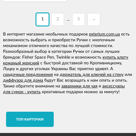
1
2
5
→
...
В интернет магазине необычных подарков
exterium.com.ua
есть
возможность выбрать и приобрести Ручки с кнопочным
механизмом отличного качества по лучшей стоимости.
Разнообразный выбор в категории Ручки от самых лучших
брендов: Fisher Space Pen, Twinkle и возможность
купить клатч
кожаный женский
с быстрой доставкой по Кропивницкому,
Луцку и других уголках Украины Вас приятно удивят. А
скидочные предложения
на
держатель для ключей на стену
или
диффузор для дома
будут Вас возращать к нам опять и опять.
Также обратите внимание на
заварники для чая
и
аксессуары
для сумок - купить
креативные подарки можно за минуту!
TОП КАРТОЧКИ