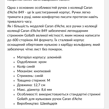
Одна з основних особливостей ручок з колекції Caran
d'Ache 849 - це їх шестигранний корпус. Ручки легко
тримати в руці, ними комфортно писати протягом навіть
тривалого часу.
Як і більшість моделей Caran d'Ache, все ручки з колекції
колекції Caran d'Ache 849 забезпечені легендарним
стрижнем Goliath великої місткості, яким можна написати
до 600 сторінок A4 формату. Їх сталевий корпус
оснащений обертовим кулькою з карбіду вольфраму, який
забезпечує чітке лист без помарок.
Матеріал корпусу: алюміній
Оздоблення: хром
Колір синій
Механізм: кнопковий
Стрижень: синій
Товщина стержня: M
Довжина: 12,7 см
Макс. діаметр: 8,6 мм
Особливості: використовуються стандартні стрижні
Goliath для кулькових ручок Caran d'Ache
Виробництво: Швейцарія