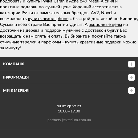
подобрать и купить Ручка Caran d'Ache 849 Metal-X синя и
приятные подарки по лучшей цене. Хороший ассортимент в
категории Ручки от замечательных брендов: AV2, Novel и
возможность
купить чехол iphone
с быстрой доставкой по Виннице,
Сумам и всей стране Вас приятно удивят. А
акционные цены
на
досточки из дерева
и
подарок мужчине с доставкой
будут Вас
возращать к нам опять и опять. Выбирайте и покупайте также
стильные тарелки
и
парфюмы - купить
креативные подарки можно
за минуту!
КОМПАНІЯ
ІНФОРМАЦІЯ
МИ В МЕРЕЖІ
пн-вт-ср-чт-пт
10:00—19:00
partners@exterium.com.ua