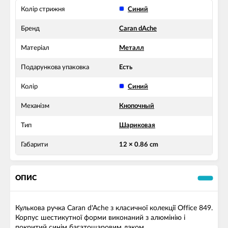
Колір стрижня
Синий
Бренд
Caran dAche
Матеріал
Металл
Подарункова упаковка
Есть
Колір
Синий
Механізм
Кнопочный
Тип
Шариковая
Габарити
12 × 0.86 cm
ОПИС
Кулькова ручка Caran d'Ache з класичної колекції Office 849.
Корпус шестикутної форми виконаний з алюмінію і
покритий синім багатошаровим лаком.