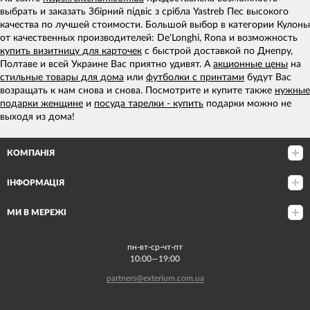
выбрать и заказать Збірний підвіс з срібла Yastreb Пес высокого
качества по лучшей стоимости. Большой выбор в категории Кулоны
от качественных производителей: De'Longhi, Rona и возможность
купить визитницу для карточек
с быстрой доставкой по Днепру,
Полтаве и всей Украине Вас приятно удивят. А
акционные цены
на
стильные товары для дома
или
футболки с принтами
будут Вас
возращать к нам снова и снова. Посмотрите и купите также
нужные
подарки женщине
и
посуда тарелки - купить
подарки можно не
выходя из дома!
КОМПАНІЯ
ІНФОРМАЦІЯ
МИ В МЕРЕЖІ
пн-вт-ср-чт-пт
10:00—19:00
partners@exterium.com.ua