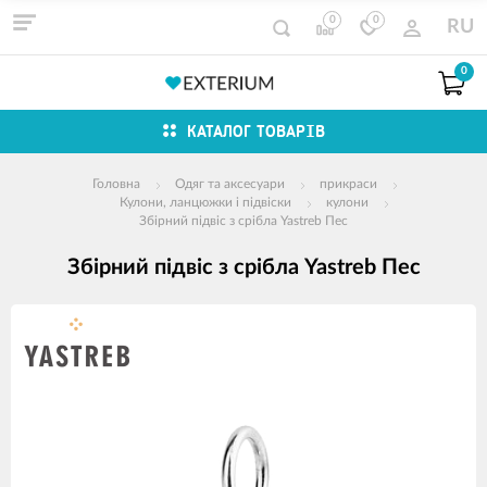
0
0
RU
0
КАТАЛОГ ТОВАРІВ
Головна
Одяг та аксесуари
прикраси
Кулони, ланцюжки і підвіски
кулони
Збірний підвіс з срібла Yastreb Пес
Збірний підвіс з срібла Yastreb Пес
зображення
продуктів