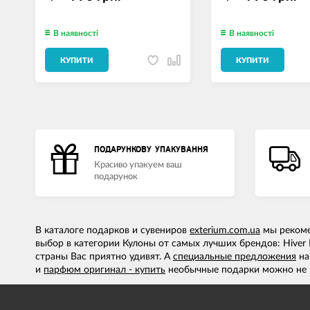
В наявності
В наявності
КУПИТИ
КУПИТИ
ПОДАРУНКОВУ УПАКУВАННЯ
Красиво упакуем ваш
подарунок
В каталоге подарков и сувениров
exterium.com.ua
мы рекомен
выбор в категории Кулоны от самых лучших брендов: Hiver
страны Вас приятно удивят. А
специальные предложения
н
и
парфюм оригинал - купить
необычные подарки можно не 