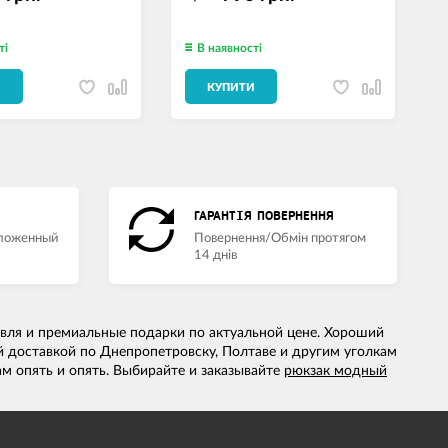
ті
В наявності
И
КУПИТИ
ГАРАНТІЯ ПОВЕРНЕННЯ
аложенный
Повернення/Обмін протягом
14 днів
овля и премиальные подарки по актуальной цене. Хороший
 доставкой по Днепропетровску, Полтаве и другим уголкам
ам опять и опять. Выбирайте и заказывайте
рюкзак модный