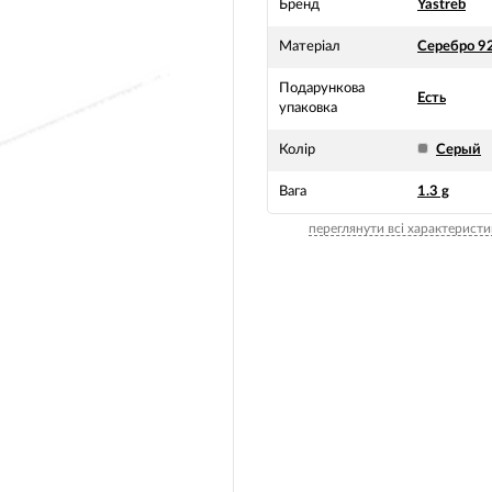
Бренд
Yastreb
Матеріал
Серебро 9
Подарункова
Есть
упаковка
Колір
Серый
Вага
1.3 g
переглянути всі характеристи