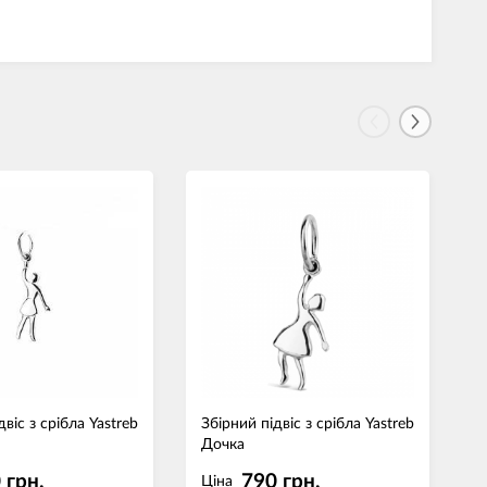
двіс з срібла Yastreb
Збірний підвіс з срібла Yastreb
З
Дочка
П
 грн.
790 грн.
Ціна