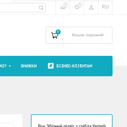
0
0
RU
0
Kошик
порожній
МО?
ЗНИЖКИ
БІЗНЕС-КЛІЄНТАМ
Buy Збірний підвіс з срібла Yastreb