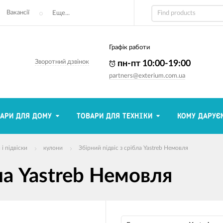
Вакансії
Еще...
Графік работи
Зворотний дзвінок
пн-пт 10:00-19:00
partners@exterium.com.ua
АРИ ДЛЯ ДОМУ
ТОВАРИ ДЛЯ ТЕХНІКИ
КОМУ ДАРУЄ
і підвіски
кулони
Збірний підвіс з срібла Yastreb Немовля
бла Yastreb Немовля