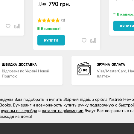
790 грн.
Ціна
В наявнос
(1)
КУПИТ
В наявності
КУПИТИ
ШВИДКА ДОСТАВКА
ЗРУЧНА ОПЛАТА
Відправка по Україні Новой
Visa/MasterCard, Н
Поштою
платеж
дуем Вам подобрать и купить Збірний підвіс з срібла Yastreb Нем
 Books, Бумеранг и возможность
купить ручку подарочную
с быстрой
а
кулоны из серебра
и
каталог парфюмерии
будут Вас возращать к н
выходя из дома!