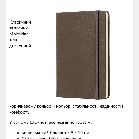
Класичний
записник
Moleskine
тепер
доступний і
в
коричневому кольорі - кольорі стабільності, надійності і
комфорту.
У самому блокноті все незмінно і зовсім:
кишеньковий блокнот - 9 х 14 см
192 сторінки без лініюванням