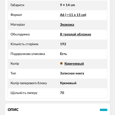
Габарити
9 × 14 cm
Формат
А6 (∽11 х 15 см)
Матеріал
Экокожа
Обкладинка
В твердой обложке
Кількість сторінок
192
Подарункова упаковка
Есть
Колір
Коричневый
Тип
Записная книга
Колір паперового блоку
Кремовый
Щільність паперу
70
ОПИС