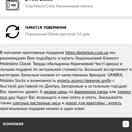
Visa/MasterCard, Наложенный платеж
ГАРАНТІЯ ПОВЕРНЕННЯ
Повернення/Обмін протягом 14 днів
В магазине креативных подарков
https://exterium.com.ua
мы
рекомендуем Вам подобрать и купить Кишеньковий блокнот
Moleskine Classic Тверда обкладинка Коричневий Чисті аркуші и
лучшие подарки по актуальной стоимости. Большой ассортимент в
категории Записные книжки от качественных брендов: UMBRA,
Moloko Socks и возможность
купить искусственную шубу
с
быстрой доставкой по Днепру, Запорожью и остальным городам
Вас приятно удивят. А
низкие цены
на
фирменная папка
или
термос
под еду
будут Вас возращать к нам опять и опять. Заказывайте
также
элитные настенные часы
и
декор для квартиры - купить
оригинальные подарки можно в один клик!
КОМПАНІЯ