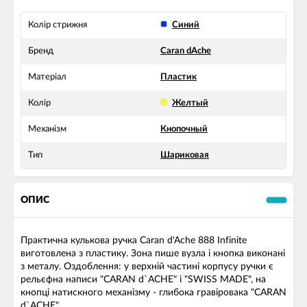
Колір стрижня
Синий
Бренд
Caran dAche
Матеріал
Пластик
Колір
Желтый
Механізм
Кнопочный
Тип
Шариковая
ОПИС
Практична кулькова ручка Caran d'Ache 888 Infinite
виготовлена з пластику. Зона пише вузла і кнопка виконані
з металу. Оздоблення: у верхній частині корпусу ручки є
рельєфна написи "CARAN d`ACHE" і "SWISS MADE", на
кнопці натискного механізму - глибока гравіровака "CARAN
d`ACHE".