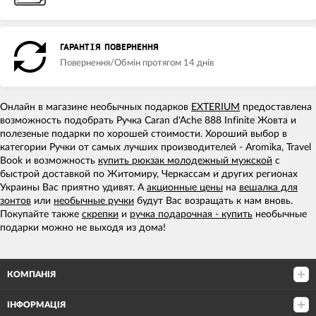
ГАРАНТІЯ ПОВЕРНЕННЯ
Повернення/Обмін протягом 14 днів
Онлайн в магазине необычных подарков
EXTERIUM
предоставлена
возможность подобрать Ручка Caran d'Ache 888 Infinite Жовта и
полезеные подарки по хорошей стоимости. Хороший выбор в
категории Ручки от самых лучших производителей - Aromika, Travel
Book и возможность
купить рюкзак молодежный мужской
с
быстрой доставкой по Житомиру, Черкассам и других регионах
Украины Вас приятно удивят. А
акционные цены
на
вешалка для
зонтов
или
необычные ручки
будут Вас возращать к нам вновь.
Покупайте также
скрепки
и
ручка подарочная - купить
необычные
подарки можно не выходя из дома!
КОМПАНІЯ
ІНФОРМАЦІЯ