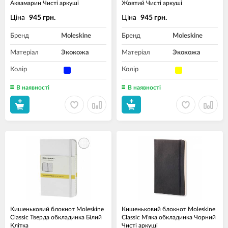
Аквамарин Чисті аркуші
Жовтий Чисті аркуші
Ціна
Ціна
945 грн.
945 грн.
Бренд
Moleskine
Бренд
Moleskine
Матеріал
Экокожа
Матеріал
Экокожа
Колір
Колір
В наявності
В наявності
Кишеньковий блокнот Moleskine
Кишеньковий блокнот Moleskine
Classic Тверда обкладинка Білий
Classic М'яка обкладинка Чорний
Клітка
Чисті аркуші