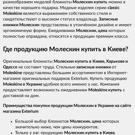
разнообразием моделей блокноты
Молескин купить
можно в
качестве хорошего подарка. Модные изделия серии
classic
Moleskine
являются выражением собственного стиля и
свидетельствуют о высоком статусе владельца.
Записные
книжки Молескин
представлены в утончённом дизайне и имеют
эргономичную форму. Ежедневники
Молескин, цена
которых
полностью оправдана, относятся к продукции премиум класса.
Где продукцию Молескин купить в Киеве?
Оригинальные блокноты
Молескин купить в
Киеве, Харькове и
Одессе
не составит труда. Стильные
записные книжки
от
Moleskine
представлены большим ассортиментом в Интернет-
магазине оригинальных подарков Exterium. Купить продукцию
Moleskine в Украине
удобнее всего именно у нас. Компания
предоставляет возможность ежедневники
Moleskine купить
с
доставкой на дом.
Преимущества покупки продукции Молескин в Украине на сайте
магазина Exterium
Большой выбор блокнотов
Молескин, цена
которых
значительно ниже, чем цены конкурентов;
Только у нас продукцию
Молескин купить в Киеве,