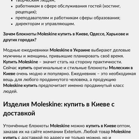
творческим людям;
работникам в сфере обслуживания гостей (хостинг,
рецепция);
преподавателям и работникам сферы образования;
директорам и управляющим.
Зачем блокноты Moleskine купить в Киеве, Одессе, Харькове и
других городах?
Модные ежедневники
Moleskine в Украине
выбирают деловые
мужчины и женщины, привыкшие планировать своё время.
Купить Moleskine
– значит стать на сторону практичности.
Сейчас
купить
оригинальные и стильные блокноты
Молескин в
Киеве
очень модно и популярно. Ежедневник – это необходимая
вещь для любого продвинутого человека, а продукцию
Moleskine купить
предпочитает именно продвинутый класс
людей.
Изделия Moleskine: купить в Киеве с
доставкой
Утончённые блокноты
Moleskine
можно
купить в Киеве
оптом,
заказав их на сайте компании Exterium. Любой товар
Moleskine
купить
с доставкой по адресу не только можно, но и