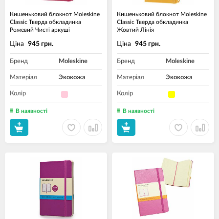
Кишеньковий блокнот Moleskine
Кишеньковий блокнот Moleskine
Classic Тверда обкладинка
Classic Тверда обкладинка
Рожевий Чисті аркуші
Жовтий Лінія
Ціна
Ціна
945 грн.
945 грн.
Бренд
Moleskine
Бренд
Moleskine
Матеріал
Экокожа
Матеріал
Экокожа
Колір
Колір
В наявності
В наявності