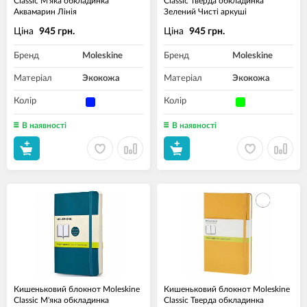
Classic М'яка обкладинка
Classic Тверда обкладинка
Аквамарин Лінія
Зелений Чисті аркуші
Ціна
Ціна
945 грн.
945 грн.
Бренд
Moleskine
Бренд
Moleskine
Матеріал
Экокожа
Матеріал
Экокожа
Колір
Колір
В наявності
В наявності
Кишеньковий блокнот Moleskine
Кишеньковий блокнот Moleskine
Classic М'яка обкладинка
Classic Тверда обкладинка