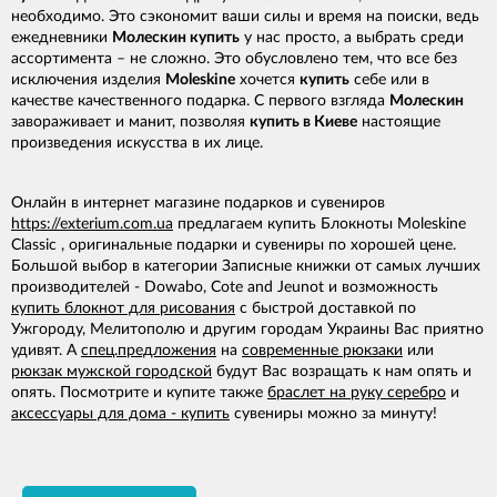
необходимо. Это сэкономит ваши силы и время на поиски, ведь
ежедневники
Молескин купить
у нас просто, а выбрать среди
ассортимента – не сложно. Это обусловлено тем, что все без
исключения изделия
Moleskine
хочется
купить
себе или в
качестве качественного подарка. С первого взгляда
Молескин
завораживает и манит, позволяя
купить в Киеве
настоящие
произведения искусства в их лице.
Онлайн в интернет магазине подарков и сувениров
https://exterium.com.ua
предлагаем купить Блокноты Moleskine
Classic , оригинальные подарки и сувениры по хорошей цене.
Большой выбор в категории Записные книжки от самых лучших
производителей - Dowabo, Cote and Jeunot и возможность
купить блокнот для рисования
с быстрой доставкой по
Ужгороду, Мелитополю и другим городам Украины Вас приятно
удивят. А
спец.предложения
на
современные рюкзаки
или
рюкзак мужской городской
будут Вас возращать к нам опять и
опять. Посмотрите и купите также
браслет на руку серебро
и
аксессуары для дома - купить
сувениры можно за минуту!