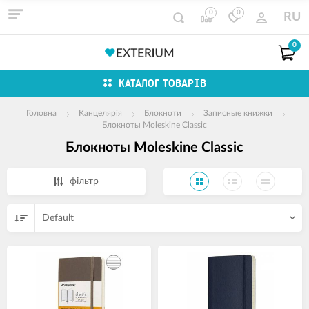
0
0
RU
0
КАТАЛОГ ТОВАРІВ
Головна
Канцелярія
Блокноти
Записные книжки
Блокноты Moleskine Classic
Блокноты Moleskine Classic
фільтр
Default