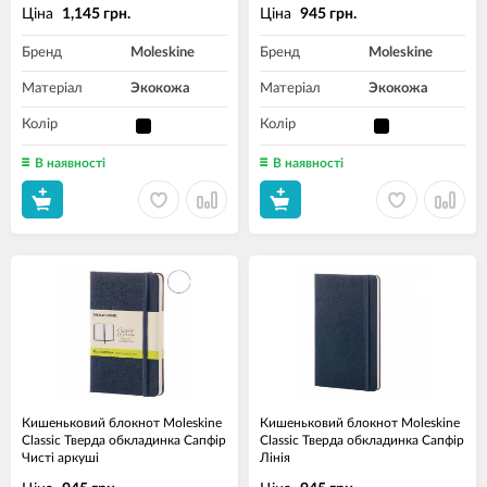
Ціна
Ціна
1,145 грн.
945 грн.
Бренд
Moleskine
Бренд
Moleskine
Матеріал
Экокожа
Матеріал
Экокожа
Колір
Колір
В наявності
В наявності
Кишеньковий блокнот Moleskine
Кишеньковий блокнот Moleskine
Classic Тверда обкладинка Сапфір
Classic Тверда обкладинка Сапфір
Чисті аркуші
Лінія