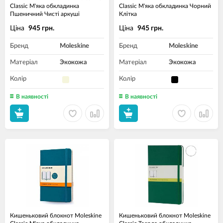
Classic М'яка обкладинка
Classic М'яка обкладинка Чорний
Пшеничний Чисті аркуші
Клітка
Ціна
Ціна
945 грн.
945 грн.
Бренд
Moleskine
Бренд
Moleskine
Матеріал
Экокожа
Матеріал
Экокожа
Колір
Колір
В наявності
В наявності
Кишеньковий блокнот Moleskine
Кишеньковий блокнот Moleskine