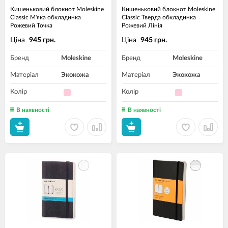
Кишеньковий блокнот Moleskine
Кишеньковий блокнот Moleskine
Classic М'яка обкладинка
Classic Тверда обкладинка
Рожевий Точка
Рожевий Лінія
Ціна
Ціна
945 грн.
945 грн.
Бренд
Moleskine
Бренд
Moleskine
Матеріал
Экокожа
Матеріал
Экокожа
Колір
Колір
В наявності
В наявності