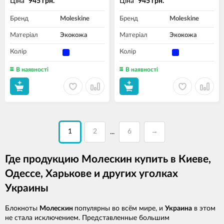
Ціна
Ціна
945 грн.
945 грн.
Бренд
Moleskine
Бренд
Moleskine
Матеріал
Экокожа
Матеріал
Экокожа
Колір
Колір
В наявності
В наявності
1
2
6
→
...
Где продукцию Молескин купить в Киеве,
Одессе, Харькове и других уголках
Украины
Блокноты
Молескин
популярны во всём мире, и
Украина
в этом
не стала исключением. Представленные большим