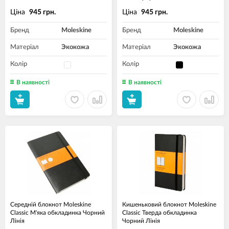
Ціна
Ціна
945 грн.
945 грн.
Бренд
Moleskine
Бренд
Moleskine
Матеріал
Экокожа
Матеріал
Экокожа
Колір
Колір
В наявності
В наявності
Середній блокнот Moleskine
Кишеньковий блокнот Moleskine
Classic М'яка обкладинка Чорний
Classic Тверда обкладинка
Лінія
Чорний Лінія