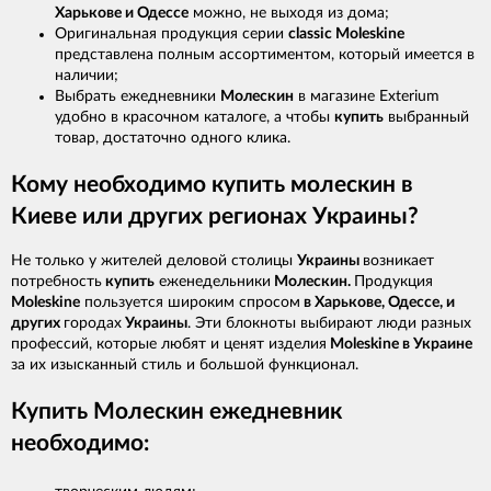
Харькове и Одессе
можно, не выходя из дома;
Оригинальная продукция серии
classic Moleskine
представлена полным ассортиментом, который имеется в
наличии;
Выбрать ежедневники
Молескин
в магазине Exterium
удобно в красочном каталоге, а чтобы
купить
выбранный
товар, достаточно одного клика.
Кому необходимо купить молескин в
Киеве или других регионах Украины?
Не только у жителей деловой столицы
Украины
возникает
потребность
купить
еженедельники
Молескин.
Продукция
Moleskine
пользуется широким спросом
в Харькове, Одессе, и
других
городах
Украины
. Эти блокноты выбирают люди разных
профессий, которые любят и ценят изделия
Moleskine в Украине
за их изысканный стиль и большой функционал.
Купить Молескин
ежедневник
необходимо: