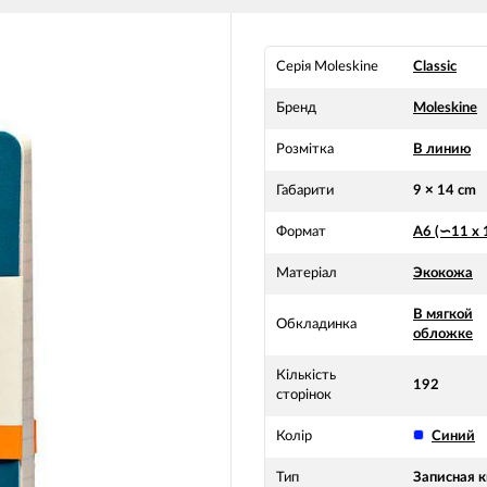
Серія Moleskine
Classic
Бренд
Moleskine
Розмітка
В линию
Габарити
9 × 14 cm
Формат
А6 (∽11 х 
Матеріал
Экокожа
В мягкой
Обкладинка
обложке
Кількість
192
сторінок
Колір
Синий
Тип
Записная к