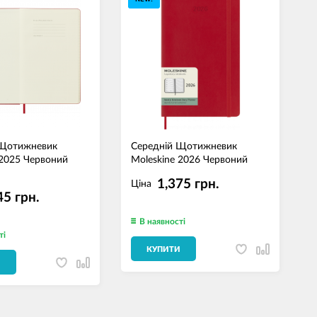
 Щотижневик
Середній Щотижневик
С
 2025 Червоний
Moleskine 2026 Червоний
M
М
1,375 грн.
Ціна
45 грн.
В наявності
ті
КУПИТИ
И