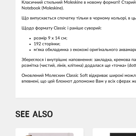
Класичний стильний Moleskine в новому форматі! Старий н
Notebook (Moleskine).
Що випускається спочатку тільки в чорному кольорі, в ць
Щодо формату Classic і раніше суворий:
розмір 9 х 14 см;
192 сторінки;
м'яка обкладинка з екокожі оригінального аквамар
Збереглося і внутрішнє наповнення: закладка, кремова па
розмітка (чистий, лінія, клітина) додалася ще «точка» (dott
Оновлений Молескин Classic Soft відкриває широкі можли
впевнені, що цей блокнот допоможе Вам у всіх сферах житт
SEE ALSO