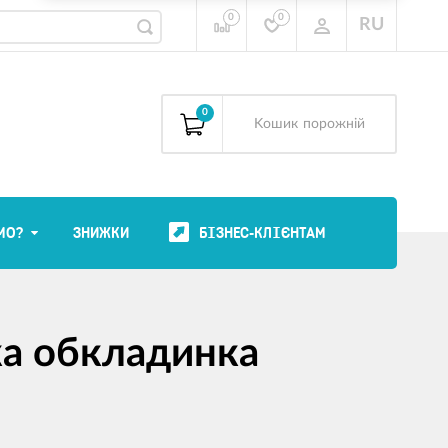
0
0
RU
0
Kошик
порожній
МО?
ЗНИЖКИ
БІЗНЕС-КЛІЄНТАМ
ка обкладинка