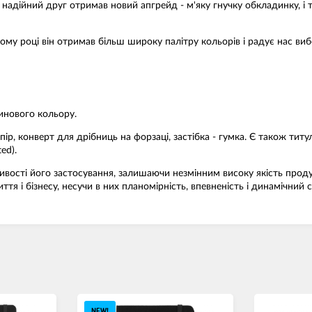
адійний друг отримав новий апгрейд - м'яку гнучку обкладинку, і те
ому році він отримав більш широку палітру кольорів і радує нас ви
инового кольору.
пір, конверт для дрібниць на форзаці, застібка - гумка. Є також ти
ed).
вості його застосування, залишаючи незмінним високу якість продукт
я і бізнесу, несучи в них планомірність, впевненість і динамічний 
NEW!