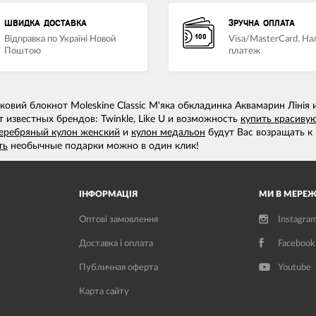
ШВИДКА ДОСТАВКА
ЗРУЧНА ОПЛАТА
Відправка по Україні Новой
Visa/MasterCard, Н
Поштою
платеж
вий блокнот Moleskine Classic М'яка обкладинка Аквамарин Лінія
 известных брендов: Twinkle, Like U и возможность
купить красивую
еребряный кулон женский
и
кулон медальон
будут Вас возращать к 
ть
необычные подарки можно в один клик!
ІНФОРМАЦІЯ
МИ В МЕРЕЖ
Оптові замовлення
Instagra
Доставка і оплата
Facebook
Публичная оферта
Youtube
Карта сайту