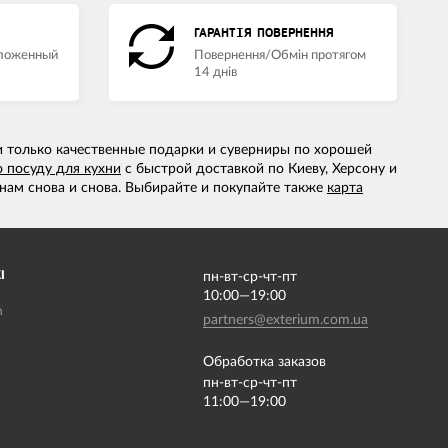
ГАРАНТІЯ ПОВЕРНЕННЯ
аложенный
Повернення/Обмін протягом
14 днів
 и только качественные подарки и суверниры по хорошей
 посуду для кухни
с быстрой доставкой по Киеву, Херсону и
нам снова и снова. Выбирайте и покупайте также
карта
І
пн-вт-ср-чт-пт
10:00—19:00
m
partners@exterium.com.ua
Обработка заказов
пн-вт-ср-чт-пт
11:00—19:00