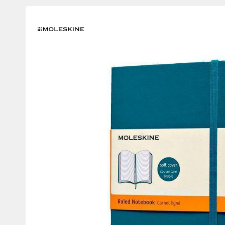
зображення
продуктів