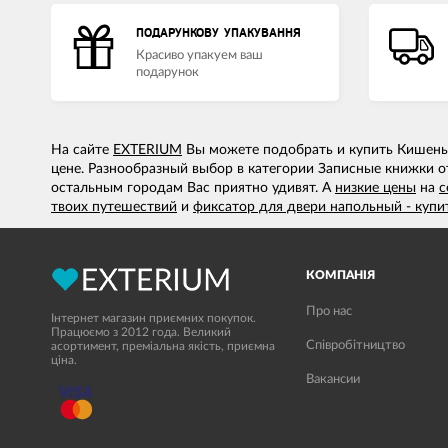
ПОДАРУНКОВУ УПАКУВАННЯ
Красиво упакуем ваш
подарунок
На сайте
EXTERIUM
Вы можете подобрать и купить Кишенько
цене. Разнообразный выбор в категории Записные книжки от
остальным городам Вас приятно удивят. А
низкие цены
на
с
твоих путешествий
и
фиксатор для двери напольный - купи
КОМПАНІЯ
Про нас
Інтернет магазин приємних покупок.
Працюємо з 2012 года. Великий
Співробітництво
асортимент, преміальна якість, приємна
ціна.
Вакансии