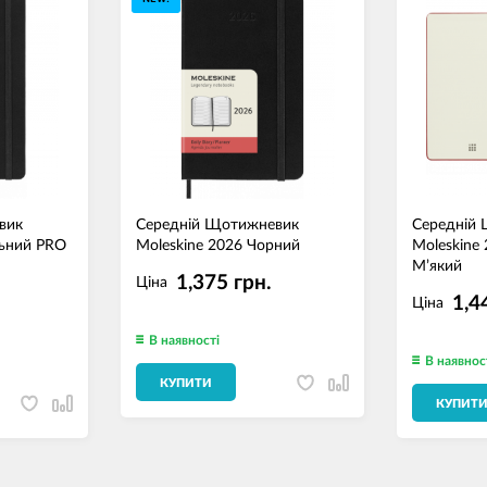
вик
Середній Щотижневик
Середній
льний PRO
Moleskine 2026 Чорний
Moleskine
М’який
1,375 грн.
Ціна
1,4
Ціна
В наявності
В наявнос
КУПИТИ
КУПИТ