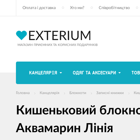
Оплата і доставка
Хто ми?
Співробітництво
МАГАЗИН ПРИЄМНИХ ТА КОРИСНИХ ПОДАРУНКІВ
КАНЦЕЛЯРІЯ
ОДЯГ ТА АКСЕСУАРИ
ТОВ
Головна
Канцелярія
Блокноти
Записні книжки
Киш
Кишеньковий блокнот
Аквамарин Лінія