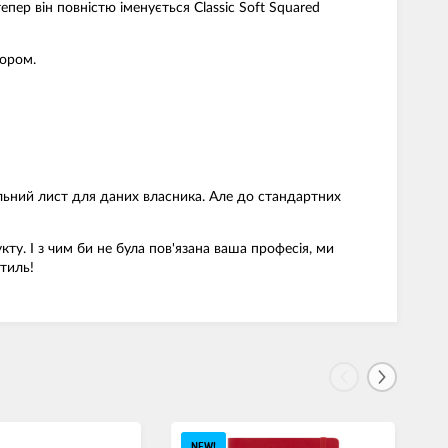
пер він повністю іменується Classic Soft Squared
бором.
тульний лист для даних власника. Але до стандартних
у. І з чим би не була пов'язана ваша професія, ми
стиль!
NEW!