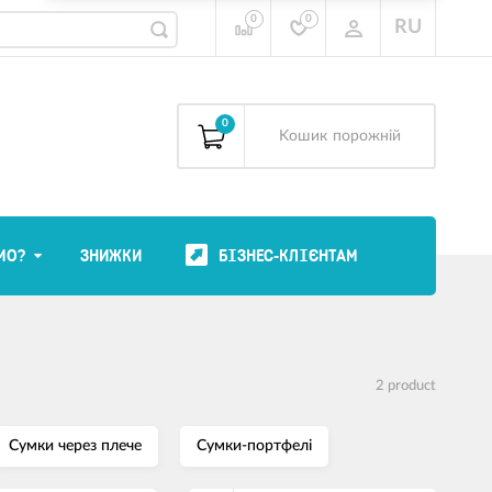
0
0
RU
0
Kошик
порожній
МО?
ЗНИЖКИ
БІЗНЕС-КЛІЄНТАМ
2 product
Сумки через плече
Сумки-портфелі