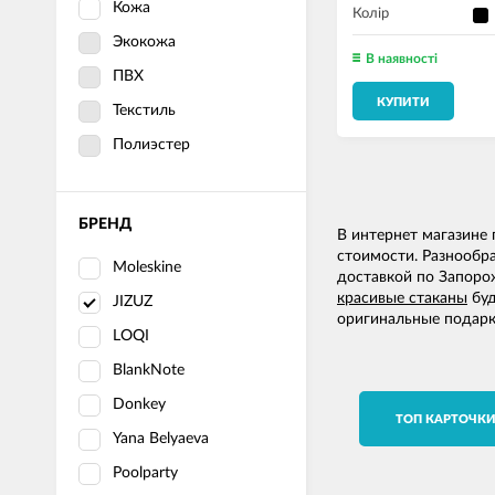
Кожа
Колір
Экокожа
В наявності
ПВХ
КУПИТИ
Текстиль
Полиэстер
БРЕНД
В интернет магазине
стоимости. Разнообра
Moleskine
доставкой по Запоро
красивые стаканы
буд
JIZUZ
оригинальные подарк
LOQI
BlankNote
Donkey
TОП КАРТОЧК
Yana Belyaeva
Poolparty