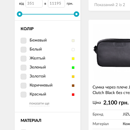
від
в
грн.
Показаний 2 із 2
КОЛІР
Бежевый
Белый
Желтый
Зеленый
Золотой
Коричневый
Сумка через плече 
Clutch Black без ст
Красный
2,100 грн.
Ціна
показати ще
Бренд
JIZ
МАТЕРІАЛ
Матеріал
Кож