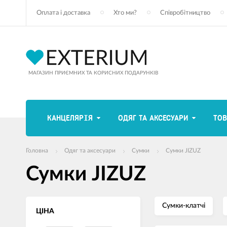
Оплата і доставка
Хто ми?
Співробітництво
МАГАЗИН ПРИЄМНИХ ТА КОРИСНИХ ПОДАРУНКІВ
КАНЦЕЛЯРІЯ
ОДЯГ ТА АКСЕСУАРИ
ТОВ
Головна
Одяг та аксесуари
Сумки
Сумки JIZUZ
Сумки JIZUZ
Сумки-клатчі
ЦІНА