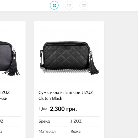
JIZUZ
Сумка-клатч зі шкіри JIZUZ
ежки
Clutch Black
2,300 грн.
Ціна
UZ
Бренд
JIZUZ
а
Матеріал
Кожа