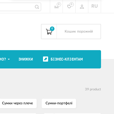
0
0
RU
0
Kошик
порожній
МО?
ЗНИЖКИ
БІЗНЕС-КЛІЄНТАМ
39 product
Сумки через плече
Сумки-портфелі