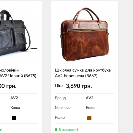
чоловічий
Шкіряна сумка для ноутбука
AV2 Чорний (B675)
AV2 Коричнева (B667)
00 грн.
3,690 грн.
Ціна
AV2
Бренд
AV2
Кожа
Матеріал
Кожа
Колір
ті
В наявності