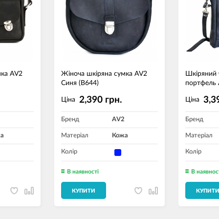
мка AV2
Жіноча шкіряна сумка AV2
Шкіряний 
Синя (B644)
портфель 
2,390 грн.
3,3
Ціна
Ціна
2
Бренд
AV2
Бренд
а
Матеріал
Кожа
Матеріал
Колір
Колір
В наявності
В наявнос
КУПИТИ
КУПИТ