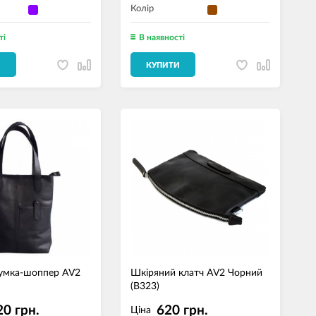
Колір
ті
В наявності
И
КУПИТИ
умка-шоппер AV2
Шкіряний клатч AV2 Чорний
(B323)
20 грн.
620 грн.
Ціна