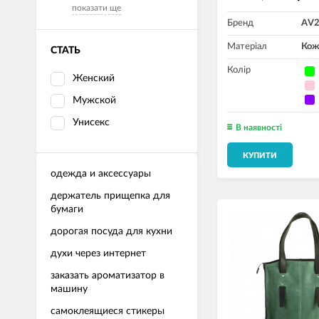
показати ще
Бренд
AV
Матеріал
Кож
СТАТЬ
Колір
Женский
Мужской
Унисекс
В наявності
КУПИТИ
одежда и аксессуары
держатель прищепка для
бумаги
дорогая посуда для кухни
духи через интернет
заказать ароматизатор в
машину
самоклеящиеся стикеры