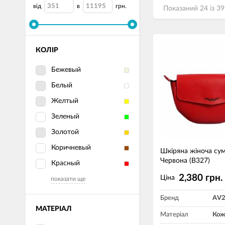
від
в
грн.
Показаний 24 із 39
КОЛІР
Бежевый
Белый
Желтый
Зеленый
Золотой
Коричневый
Шкіряна жіноча су
Червона (B327)
Красный
2,380 грн.
Ціна
показати ще
Бренд
AV
МАТЕРІАЛ
Матеріал
Кож