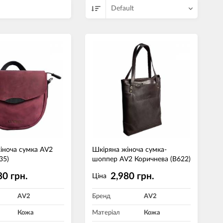
Default
іноча сумка AV2
Шкіряна жіноча сумка-
35)
шоппер AV2 Коричнева (B622)
80 грн.
2,980 грн.
Ціна
AV2
Бренд
AV2
Кожа
Матеріал
Кожа