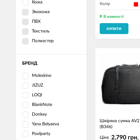
Кожа
Колір
Экокожа
В наявності
ПВХ
КУПИТИ
Текстиль
Полиэстер
БРЕНД
Moleskine
JIZUZ
LOQI
BlankNote
Donkey
Шкіряна сумка AV2
Yana Belyaeva
(B346)
Poolparty
2,790 грн.
Ціна