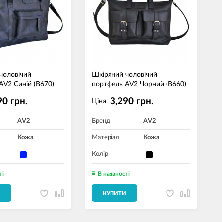
чоловічий
Шкіряний чоловічий
AV2 Синій (B670)
портфель AV2 Чорний (B660)
90 грн.
3,290 грн.
Ціна
AV2
Бренд
AV2
Кожа
Матеріал
Кожа
Колір
ті
В наявності
И
КУПИТИ