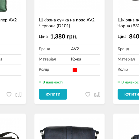
ппер AV2
Шкіряна сумка на пояс AV2
Шкіряна ж
Червона (D101)
Чорна (B3
1,380 грн.
840
Ціна
Ціна
2
Бренд
AV2
Бренд
а
Матеріал
Кожа
Матеріал
Колір
Колір
В наявності
В наявнос
КУПИТИ
КУПИТ