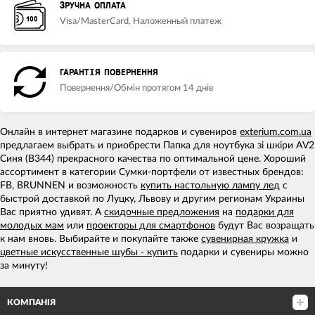
ЗРУЧНА ОПЛАТА
Visa/MasterCard, Наложенный платеж
ГАРАНТІЯ ПОВЕРНЕННЯ
Повернення/Обмін протягом 14 днів
Онлайн в интернет магазине подарков и сувениров
exterium.com.ua
предлагаем выбрать и приобрести Папка для ноутбука зі шкіри AV2
Синя (B344) прекрасного качества по оптимальной цене. Хороший
ассортимент в категории Сумки-портфели от известных брендов:
FB, BRUNNEN и возможность
купить настольную лампу лед
с
быстрой доставкой по Луцку, Львову и другим регионам Украины
Вас приятно удивят. А
скидочные предложения
на
подарки для
молодых мам
или
проекторы для смартфонов
будут Вас возращать
к нам вновь. Выбирайте и покупайте также
сувенирная кружка
и
цветные искусственные шубы - купить
подарки и сувениры можно
за минуту!
КОМПАНІЯ