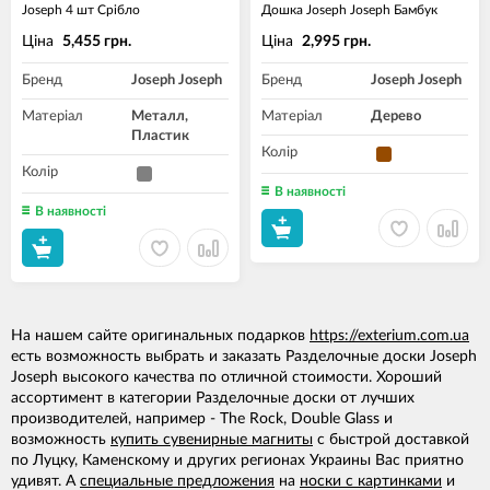
Joseph 4 шт Срібло
Дошка Joseph Joseph Бамбук
Ціна
Ціна
5,455 грн.
2,995 грн.
Бренд
Joseph Joseph
Бренд
Joseph Joseph
Матеріал
Металл,
Матеріал
Дерево
Пластик
Колір
Колір
В наявності
В наявності
На нашем сайте оригинальных подарков
https://exterium.com.ua
есть возможность выбрать и заказать Разделочные доски Joseph
Joseph высокого качества по отличной стоимости. Хороший
ассортимент в категории Разделочные доски от лучших
производителей, например - The Rock, Double Glass и
возможность
купить сувенирные магниты
с быстрой доставкой
по Луцку, Каменскому и других регионах Украины Вас приятно
удивят. А
специальные предложения
на
носки с картинками
и