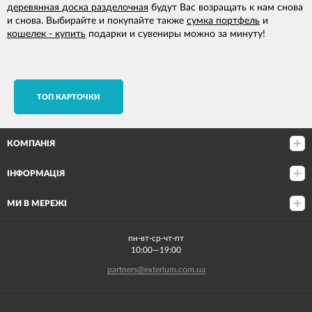
деревянная доска разделочная
будут Вас возращать к нам снова
и снова. Выбирайте и покупайте также
сумка портфель
и
кошелек - купить
подарки и сувениры можно за минуту!
TОП КАРТОЧКИ
КОМПАНІЯ
ІНФОРМАЦІЯ
МИ В МЕРЕЖІ
пн-вт-ср-чт-пт
10:00—19:00
partners@exterium.com.ua