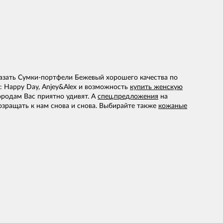
азать Сумки-портфели Бежевый хорошего качества по
: Happy Day, Anjey&Alex и возможность
купить женскую
ородам Вас приятно удивят. А
спец.предложения
на
озращать к нам снова и снова. Выбирайте также
кожаные