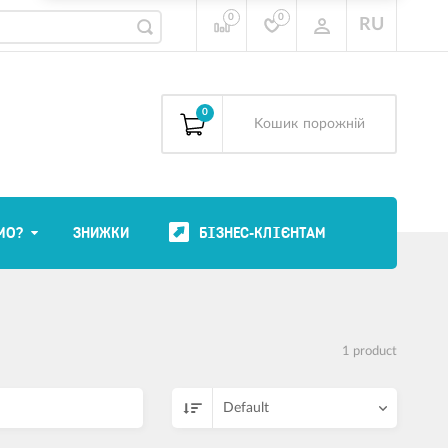
0
0
RU
0
Kошик
порожній
МО?
ЗНИЖКИ
БІЗНЕС-КЛІЄНТАМ
1 product
Default