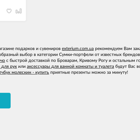
агазине подарков и сувениров
exterium.com.ua
рекомендуем Вам зак
ообразный выбор в категории Сумки-портфели от известных брендов
ечо
с быстрой доставкой по Броварам, Кривому Рогу и остальным г
 для рук
или
аксессуары для ванной комнаты и туалета
будут Вас в
тчбук молескин - купить
приятные презенты можно за минуту!
И