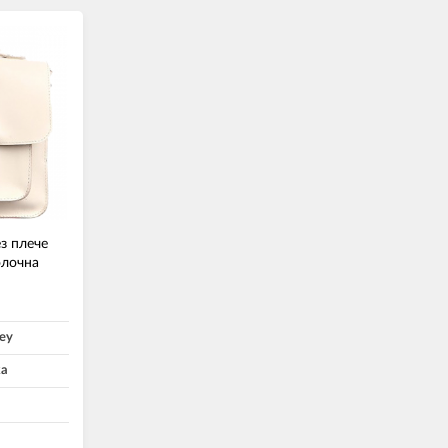
з плече
олочна
ey
а