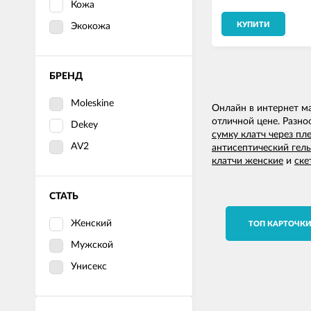
Кожа
КУПИТИ
Экокожа
БРЕНД
Moleskine
Онлайн в интернет м
отличной цене. Разн
Dekey
сумку клатч через пл
AV2
антисептический гель
клатчи женские
и
ске
СТАТЬ
Женский
TОП КАРТОЧК
Мужской
Унисекс