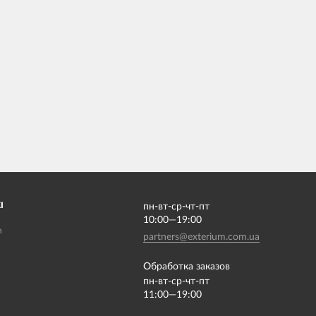
І
пн-вт-ср-чт-пт
10:00—19:00
m
partners@exterium.com.ua
Обработка заказов
пн-вт-ср-чт-пт
11:00—19:00