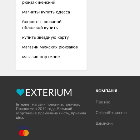
рюкзак женский
магниты купить одесса
блокнот с кожаной
обложкой купить
купить звездную карту
магазин мужских рюкзаков
магазин портмоне
КОМПАНІЯ
Про нас
Інтернет магазин приємних покупок.
Працюємо з 2012 года. Великий
Співробітництво
асортимент, преміальна якість, приємна
ціна.
Вакансии