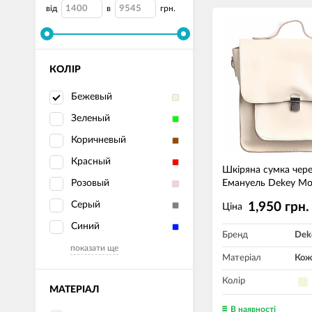
від
в
грн.
КОЛІР
Бежевый
Зеленый
Коричневый
Красный
Шкіряна сумка чере
Розовый
Емануель Dekey М
Серый
1,950 грн.
Ціна
Синий
Бренд
Dek
показати ще
Матеріал
Кож
Колір
МАТЕРІАЛ
В наявності