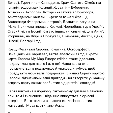
Венеції, Туреччина - Каппадокія, Храм Святого Сімейства
Іспанія, водоспади Ісландії, Хорватія - Дубровник,
Афінський Акрополь, Которська затока в Чорногорії,
Амстердамські канали, Ейфелева вежа у Франції,
Водоспади Фарерських островів, Блакитна лагуна на
Мальті, ринкова площа в Кракові, Чорнобиль тур в Україні,
Старий міст в Боснії і багато інших унікальні місця в Англії,
Угорщини, на Кіпрі, в Португалії, Німеччини, Австрії, Данії,
Швеції, Болгарії і т.д.
Кращі Фестивалі Європи: Томатина, Октоберфест,
Венеціанський карнавал, Битва апельсинів і т.д. Скретч
карта Європи My Map Europe edition стане ідеальним
подарунком для нього і для неї! Наша карта вже
поставляється в подарунковій упаковці - тубусе, щоб
порадувати любителів подорожей. З нашої Скретч картою
Європи, відзначаючи ваші пригоди - ви створите унікальну
яскраву карту ваших особистих відкриттів і спогадів!
Карта виконана в чорному лаконічному дизайні з лаковим
принтом і тисненням і відмінно вписується в сучасні
інтер'єри. Виготовлена з кращих екологічно чистих
матеріалів. Мова карти: англійська