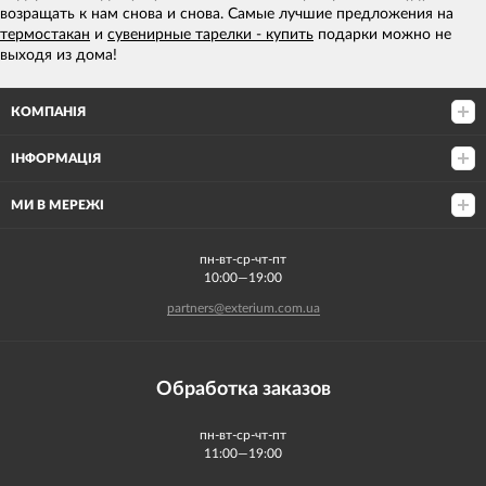
возращать к нам снова и снова. Самые лучшие предложения на
термостакан
и
сувенирные тарелки - купить
подарки можно не
выходя из дома!
КОМПАНІЯ
ІНФОРМАЦІЯ
МИ В МЕРЕЖІ
пн-вт-ср-чт-пт
10:00—19:00
partners@exterium.com.ua
Обработка заказов
пн-вт-ср-чт-пт
11:00—19:00