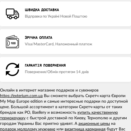
ШВИДКА ДОСТАВКА
Відправка по Україні Новой Поштою
ЗРУЧНА ОПЛАТА
Visa/MasterCard, Наложенный платеж
ГАРАНТІЯ ПОВЕРНЕННЯ
Повернення/Обмін протягом 14 днів
Онлайн в интернет магазине подарков и сувениров
https://exterium.com.ua
Вы сможете выбрать Скретч карта Європи
My Map Europe edition и самые интересные подарки по доступной
цене. Большой ассортимент в категории Скретч-карты от таких
брендов как PO, Baellery и возможность
купить качественную
термокружку
с быстрой доставкой по Киеву, Тернополю и другим
городам Украины Вас приятно удивят. А
акционные цены
на
подарок молодому мужчине
или
визитница карманная
будут Вас