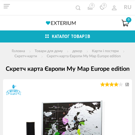
0
0
RU
0
КАТАЛОГ ТОВАРІВ
Головна
Товари для дому
декор
Карти і постери
Скретч-карти
Скретч карта Європи My Map Europe edition
Скретч карта Європи My Map Europe edition
зображення
(2)
продуктів