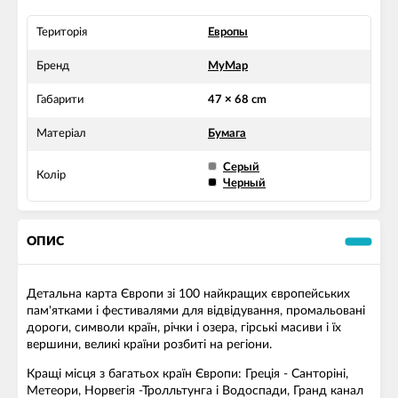
Територія
Европы
Бренд
MyMap
Габарити
47 × 68 cm
Матеріал
Бумага
Серый
Колір
Черный
ОПИС
Детальна карта Європи зі 100 найкращих європейських
пам'ятками і фестивалями для відвідування, промальовані
дороги, символи країн, річки і озера, гірські масиви і їх
вершини, великі країни розбиті на регіони.
Кращі місця з багатьох країн Європи: Греція - Санторіні,
Метеори, Норвегія -Тролльтунга і Водоспади, Гранд канал