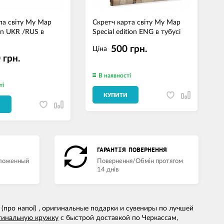
па світу My Map
Скретч карта світу My Map
С
ion UKR /RUS в
Special edition ENG в тубусі
W
500 грн.
Ціна
 грн.
В наявності
ті
КУПИТИ
И
ГАРАНТІЯ ПОВЕРНЕННЯ
аложенный
Повернення/Обмін протягом
14 днів
 (про напої) , оригинальные подарки и сувениры по лучшей
гинальную кружку
с быстрой доставкой по Черкассам,