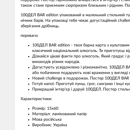
подорожі. Постер гармонійно впишеться в інтер'єр і стан
також стане приємним сюрпризом близьким і рідним. По
100ДЕЛ BAR edition упакований в маленький стильний тубу
нічних барів. На упаковці тебе чекає дегустаційний chal
зберігання дрібниць.
переваги:
100ДЕЛ BAR edition - твоя барна карта з культовим
класичний національний алкоголь. Ти приготуєш від
Дізнайся цікаві факти про алкоголь. Який градус і 
винаходів різних народів.
Дегустують усвідомлено і різноманітно. 100ДЕЛ BAR
або побачення подарують нові враження у вигляді к
Новий challenge в подорожах. Постер 100ДЕЛ BAR ed
Готуй напої. Приготуй пунш, грог, сангрию і інші ку
Прикрашай інтер'єр і даруй 100ДЕЛ. Постер стильно
Характеристики:
Розмір: 15х60
Матеріал: ламінований папір
Мова російська
Виробник: Україна