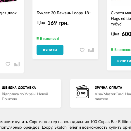
 для двох
Буклет 30 Бажань Loopy 18+
Скретч ма
Flags edit
169 грн.
Ціна
тубусі
600
Ціна
В наявності
В наявнос
КУПИТИ
КУПИТ
ШВИДКА ДОСТАВКА
ЗРУЧНА ОПЛАТА
Відправка по Україні Новой
Visa/MasterCard, Н
Поштою
платеж
ожете купить Cкретч-постер на холодильник 100 Справ Bar Еdition
опулярных брендов: Loopy, Sketch Terier и возможность
купить ори