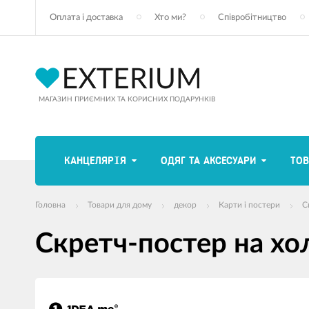
Оплата і доставка
Хто ми?
Співробітництво
МАГАЗИН ПРИЄМНИХ ТА КОРИСНИХ ПОДАРУНКІВ
КАНЦЕЛЯРІЯ
ОДЯГ ТА АКСЕСУАРИ
ТОВ
Головна
Товари для дому
декор
Карти і постери
С
Cкретч-постер на хол
зображення
продуктів