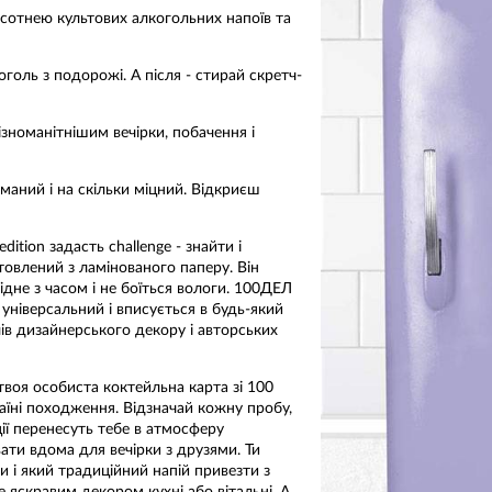
 сотнею культових алкогольних напоїв та
оголь з подорожі. А після - стирай скретч-
зноманітнішим вечірки, побачення і
маний і на скільки міцний. Відкриєш
tion задасть challenge - знайти і
товлений з ламінованого паперу. Він
лідне з часом і не боїться вологи. 100ДЕЛ
універсальний і вписується в будь-який
ів дизайнерського декору і авторських
твоя особиста коктейльна карта зі 100
раїні походження. Відзначай кожну пробу,
ії перенесуть тебе в атмосферу
ати вдома для вечірки з друзями. Ти
 і який традиційний напій привезти з