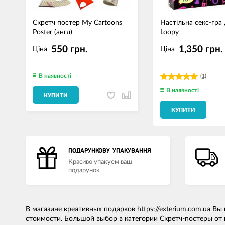
Скретч постер My Cartoons
Настільна секс-гра
Poster (англ)
Loopy
550 грн.
1,350 грн.
Ціна
Ціна
В наявності
(1)
В наявності
КУПИТИ
КУПИТИ
ПОДАРУНКОВУ УПАКУВАННЯ
Красиво упакуем ваш
подарунок
В магазине креативных подарков
https://exterium.com.ua
Вы м
стоимости. Большой выбор в категории Скретч-постеры от п