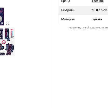
Бренд
1dea.me
Габарити
60 × 15 cm
Матеріал
Бумага
переглянути всі характеристи