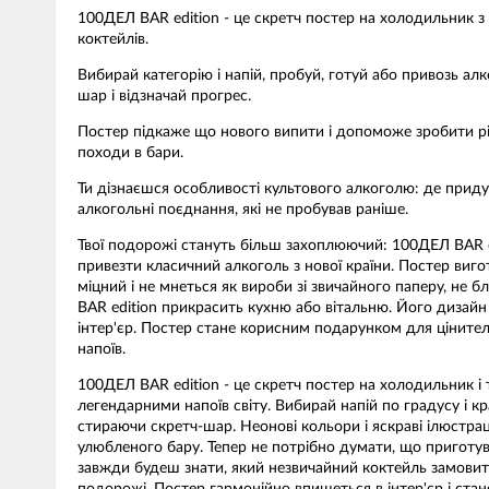
100ДЕЛ BAR edition - це скретч постер на холодильник з
коктейлів.
Вибирай категорію і напій, пробуй, готуй або привозь алк
шар і відзначай прогрес.
Постер підкаже що нового випити і допоможе зробити рі
походи в бари.
Ти дізнаєшся особливості культового алкоголю: де приду
алкогольні поєднання, які не пробував раніше.
Твої подорожі стануть більш захоплюючий: 100ДЕЛ BAR edi
привезти класичний алкоголь з нової країни. Постер виго
міцний і не мнеться як вироби зі звичайного паперу, не б
BAR edition прикрасить кухню або вітальню. Його дизайн 
інтер'єр. Постер стане корисним подарунком для цінител
напоїв.
100ДЕЛ BAR edition - це скретч постер на холодильник і 
легендарними напоїв світу. Вибирай напій по градусу і к
стираючи скретч-шар. Неонові кольори і яскраві ілюстрац
улюбленого бару. Тепер не потрібно думати, що приготув
завжди будеш знати, який незвичайний коктейль замовити