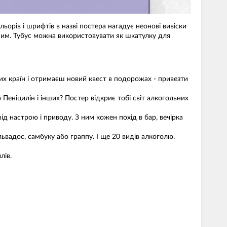
орів і шрифтів в назві постера нагадує неонові вивіски
ершим. Тубус можна використовувати як шкатулку для
них країн і отримаєш новий квест в подорожах - привезти
 Пеніцилін і інших? Постер відкриє тобі світ алкогольних
д настрою і приводу. З ним кожен похід в бар, вечірка
ьвадос, самбуку або граппу. І ще 20 видів алкоголю.
лів.