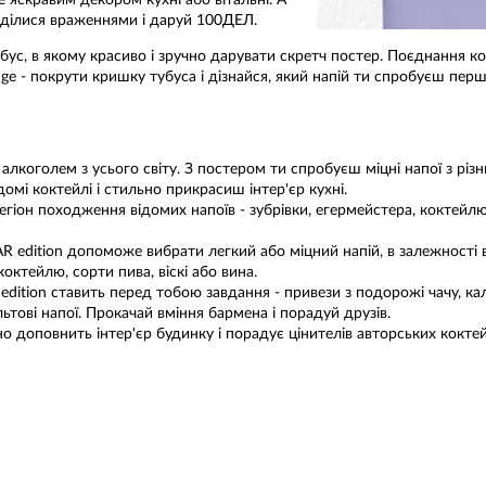
е яскравим декором кухні або вітальні. А
ділися враженнями і даруй 100ДЕЛ.
с, в якому красиво і зручно дарувати скретч постер. Поєднання коль
lenge - покрути кришку тубуса і дізнайся, який напій ти спробуєш п
 алкоголем з усього світу. З постером ти спробуєш міцні напої з різ
омі коктейлі і стильно прикрасиш інтер'єр кухні.
регіон походження відомих напоїв - зубрівки, егермейстера, коктейлю
 edition допоможе вибрати легкий або міцний напій, в залежності ві
октейлю, сорти пива, віскі або вина.
ition ставить перед тобою завдання - привези з подорожі чачу, кал
льтові напої. Прокачай вміння бармена і порадуй друзів.
 доповнить інтер'єр будинку і порадує цінителів авторських коктей