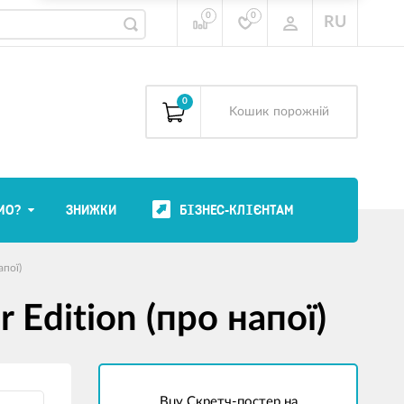
0
0
RU
0
Kошик
порожній
МО?
ЗНИЖКИ
БІЗНЕС-КЛІЄНТАМ
апої)
Еdition (про напої)
Buy Cкретч-постер на