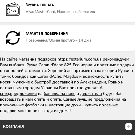
ЗРУЧНА ОПЛАТА
Visa/MasterCard, Наложенный платеж
ГАРАНТІЯ ПОВЕРНЕННЯ
Повернення/Обмін протягом 14 днів
На сайте магазина подарков
https://exterium.com.ua
рекомендуем
Вам выбрать Ручка Caran d'Ache 825 Eco чорна и приятные подарки
по хорошей стоимости. Хороший ассортимент в категории Ручки от
таких брендов как Caran dAche, Magdos и возможность
купить
носки мужские
с быстрой доставкой по Александрии, Ровно и
остальным городам Украины Вас приятно удивят. А
спец.предложения
на
бананка на пояс
и
держатели
будут Вас
возращать к нам опять и опять. Самые лучшие предложения на
прикольные футболки
и
настоящие духи - купить
полезные
подарки можно не выходя из дома!
КОМПАНІЯ