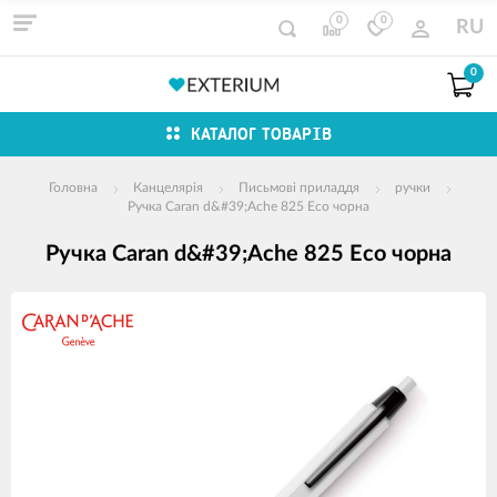
0
0
RU
0
КАТАЛОГ ТОВАРІВ
Головна
Канцелярія
Письмові приладдя
ручки
Ручка Caran d&#39;Ache 825 Eco чорна
Ручка Caran d&#39;Ache 825 Eco чорна
зображення
продуктів