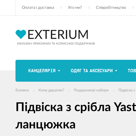
Оплата і доставка
Хто ми?
Співробітництво
МАГАЗИН ПРИЄМНИХ ТА КОРИСНИХ ПОДАРУНКІВ
КАНЦЕЛЯРІЯ
ОДЯГ ТА АКСЕСУАРИ
ТОВ
Головна
Кому даруємо?
Подарункові набори
Підвіска з
Підвіска з срібла Yas
ланцюжка