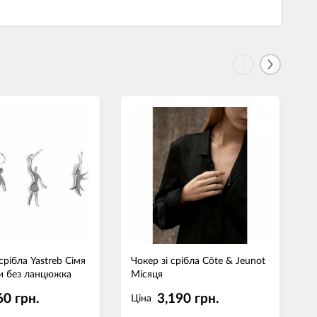
 срібла Yastreb Сімя
Чокер зі срібла Côte & Jeunot
К
и без ланцюжка
Місяця
60 грн.
3,190 грн.
Ціна