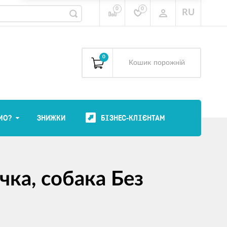
0
0
RU
0
Kошик
порожній
МО?
ЗНИЖКИ
БІЗНЕС-КЛІЄНТАМ
очка, собака Без