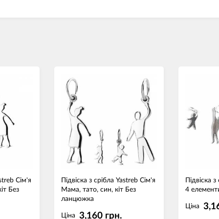
streb Сім'я
Підвіска з срібла Yastreb Сім'я
Підвіска з
кіт Без
Мама, тато, син, кіт Без
4 елемент
ланцюжка
3,1
Ціна
3,160 грн.
Ціна