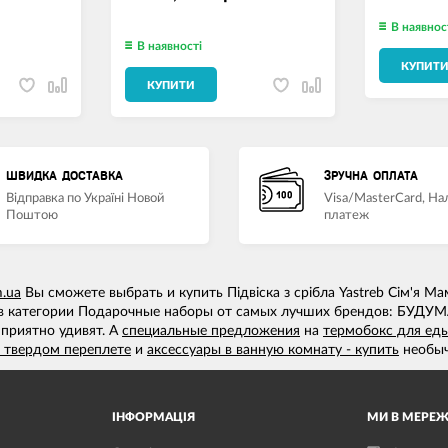
В наявнос
В наявності
КУПИТ
КУПИТИ
ШВИДКА ДОСТАВКА
ЗРУЧНА ОПЛАТА
Відправка по Україні Новой
Visa/MasterCard, Н
Поштою
платеж
m.ua
Вы сможете выбрать и купить Підвіска з срібла Yastreb Сім'я М
 в категории Подарочные наборы от самых лучших брендов: БУДУ
 приятно удивят. А
специальные предложения
на
термобокс для ед
в твердом переплете
и
аксессуары в ванную комнату - купить
необыч
ІНФОРМАЦІЯ
МИ В МЕРЕЖ