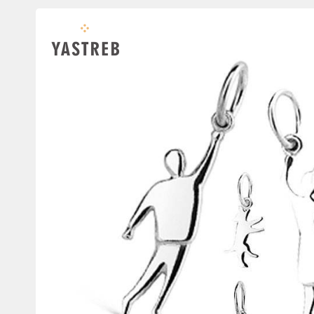
зображення
продуктів