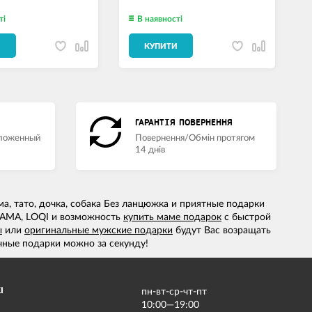
ті
В наявності
И
КУПИТИ
ГАРАНТІЯ ПОВЕРНЕННЯ
аложенный
Повернення/Обмін протягом
14 днів
ама, тато, дочка, собака Без ланцюжка и приятные подарки
МАМА, LOQI и возможность
купить маме подарок
с быстрой
ы
или
оригинальные мужские подарки
будут Вас возращать
ные подарки можно за секунду!
І
пн-вт-ср-чт-пт
10:00—19:00