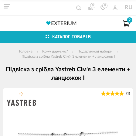
0
0
RU
0
КАТАЛОГ ТОВАРІВ
Головна
Кому даруємо?
Подарункові набори
Підвіска з срібла Yastreb Сім'я 3 елементи + ланцюжок I
Підвіска з срібла Yastreb Сім'я 3 елементи +
ланцюжок I
зображення
(1)
продуктів