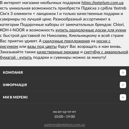
В интернет магазине необычных подарков
https://exterium.com.ua
есть уникальная возможность приобрести Підвіска з срібла Yastreb
Сім'я 3 елементи + ланцюжок I и только качественные подарки и
суверниры по лучшей цене. Разнообразный ассортимент в
категории Подарочные наборы от замечательных брендов: Chiori,
KOH-I-NOOR и возможность
купить разделочные доски для кухни
с быстрой доставкой по Николаеву, Хмельницкому и всей стране
Вас приятно удивят. А
скидочные предложения
на
носки с
рисунком
или
вазы под цветы
будут Вас возращать к нам вновь.
Заказывайте также
качественные рюкзаки
и
скетчбук с акварельной
бумагой - купить
подарки и сувениры можно за минуту!
КОМПАНІЯ
ІНФОРМАЦІЯ
МИ В МЕРЕЖІ
пн-вт-ср-чт-пт
10:00—19:00
partners@exterium.com.ua