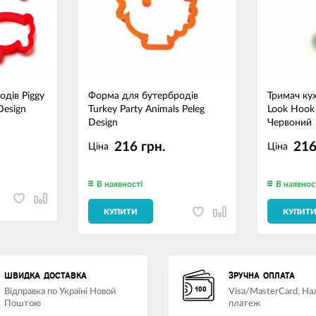
дів Piggy
Форма для бутербродів
Тримач ку
Design
Turkey Party Animals Peleg
Look Hook 
Design
Червоний
216 грн.
216
Ціна
Ціна
В наявності
В наявнос
КУПИТИ
КУПИТ
ШВИДКА ДОСТАВКА
ЗРУЧНА ОПЛАТА
Відправка по Україні Новой
Visa/MasterCard, Н
Поштою
платеж