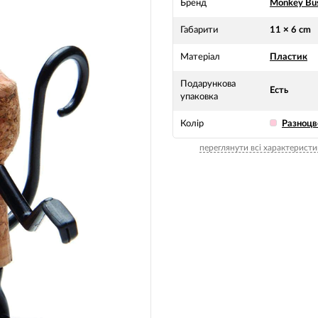
Бренд
Monkey Bus
Габарити
11 × 6 cm
Матеріал
Пластик
Подарункова
Есть
упаковка
Колір
Разноц
переглянути всі характеристи