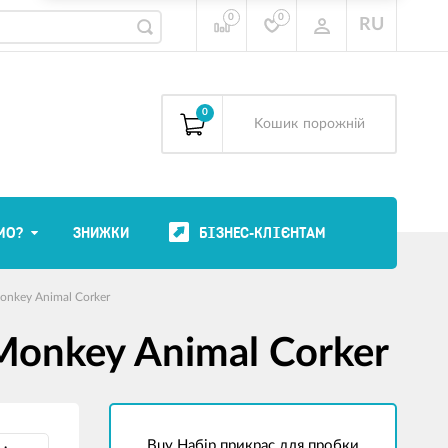
0
0
RU
0
Kошик
порожній
МО?
ЗНИЖКИ
БІЗНЕС-КЛІЄНТАМ
onkey Animal Corker
Monkey Animal Corker
Buy Набір прикрас для пробки