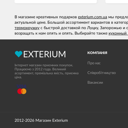
В магазине креативных подарков
exterium.com.ua
мы предлаг
актуальной цене. Большой ассортимент вариантов в категор
термокружку
с быстрой доставкой по Луцку, Запорожью и 
возращать к нам опять и опять. Выбирайте также
кухонный 
КОМПАНІЯ
Про нас
Інтернет магазин приємних покупок.
Працюємо з 2012 года. Великий
Співробітництво
асортимент, преміальна якість, приємна
ціна.
Вакансии
2012-2026 Магазин Exterium