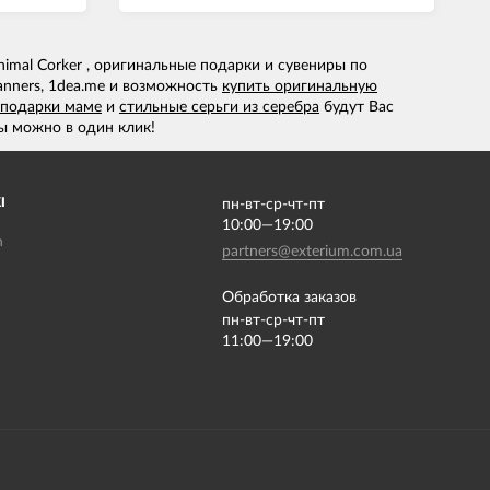
imal Corker , оригинальные подарки и сувениры по
anners, 1dea.me и возможность
купить оригинальную
 подарки маме
и
стильные серьги из серебра
будут Вас
ы можно в один клик!
І
пн-вт-ср-чт-пт
10:00—19:00
m
partners@exterium.com.ua
Обработка заказов
пн-вт-ср-чт-пт
11:00—19:00