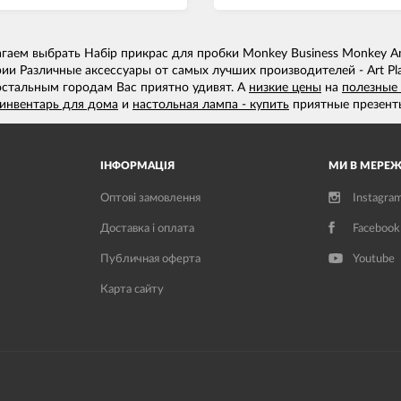
аем выбрать Набір прикрас для пробки Monkey Business Monkey An
ии Различные аксессуары от самых лучших производителей - Art Pl
остальным городам Вас приятно удивят. А
низкие цены
на
полезные
инвентарь для дома
и
настольная лампа - купить
приятные презент
ІНФОРМАЦІЯ
МИ В МЕРЕЖ
Оптові замовлення
Instagra
Доставка і оплата
Facebook
Публичная оферта
Youtube
Карта сайту