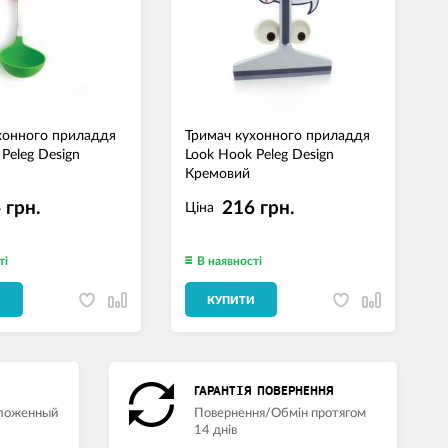
хонного приладдя
Тримач кухонного приладдя
Т
Peleg Design
Look Hook Peleg Design
L
Кремовий
 грн.
216 грн.
Ціна
ті
В наявності
И
КУПИТИ
ГАРАНТІЯ ПОВЕРНЕННЯ
аложенный
Повернення/Обмін протягом
14 днів