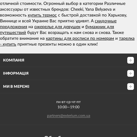
отличной стоимости. Огромный выбор в категории Различные
аксессуары от известных брендов: Cheeki, Yana Belyaeva и
возможность
купить термос
с быстрой доставкой по Харькову,
Виннице и всей Украине Вас приятно удивят. А
скидочные
предложения
на
ожерелье для девушек
и
бумажник для
путешествий
будут Вас возращать к нам снова и снова. Также
обратите внимание на
картины для росписи по номерам
и
тарелка
- купить
приятные презенты можно в один клик!
КОМПАНІЯ
ІНФОРМАЦІЯ
МИ В МЕРЕЖІ
пн-вт-ср-чт-пт
10:00—19:00
partners@exterium.com.ua