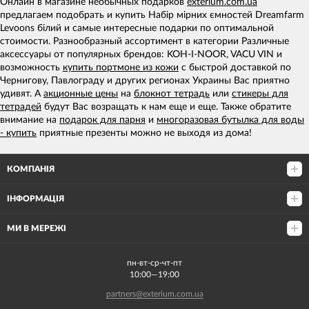
Онлайн в магазине необычных подарков
exterium.com.ua
предлагаем подобрать и купить Набір мірних ємностей Dreamfarm
Levoons білий и самые интересные подарки по оптимальной
стоимости. Разнообразный ассортимент в категории Различные
аксессуары от популярных брендов: KOH-I-NOOR, VACU VIN и
возможность
купить портмоне из кожи
с быстрой доставкой по
Чернигову, Павлограду и других регионах Украины Вас приятно
удивят. А
акционные цены
на
блокнот тетрадь
или
стикеры для
тетрадей
будут Вас возращать к нам еще и еще. Также обратите
внимание на
подарок для парня
и
многоразовая бутылка для воды
- купить
приятные презенты можно не выходя из дома!
КОМПАНІЯ
ІНФОРМАЦІЯ
МИ В МЕРЕЖІ
пн-вт-ср-чт-пт
10:00—19:00
partners@exterium.com.ua