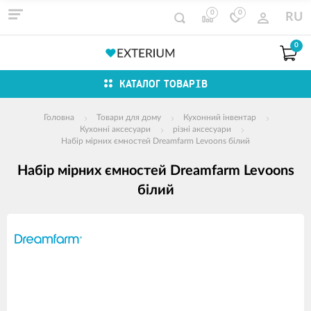
0
0
RU
0
КАТАЛОГ ТОВАРІВ
Головна
Товари для дому
Кухонний інвентар
Кухонні аксесуари
різні аксесуари
Набір мірних ємностей Dreamfarm Levoons білий
Набір мірних ємностей Dreamfarm Levoons
білий
зображення
продуктів