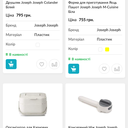
Друшляк Joseph Joseph Colander
Форма для приготування Яєць
Білий
Пашот Joseph Joseph M-Cuisine
Біла
Ціна
795 грн.
Ціна
755 грн.
Бренд
Joseph Joseph
Бренд
Joseph Joseph
Матеріал
Пластик
Матеріал
Пластик
Колір
Колір
В наявності
В наявності
Організатор для Харчових
Консервний Ніж Joseph Joseph