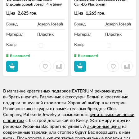
Відходів Joseph Joseph 4 л Білий
Can-Do Plus Білий
Ціна
Ціна
2,625 грн.
1,265 грн.
Бренд
Joseph Joseph
Бренд
Joseph Joseph
Матеріал
Пластик
Матеріал
Пластик
Колір
Колір
В наявності
В наявності
В магазине креативных подарков
EXTERIUM
рекомендуем
выбрать и купить Различные аксессуары Белый и креативные
подарки по лучшей стоимости. Хороший выбор в категории
Различные аксессуары от замечательных брендов: Gloss
Company, Patisserie Jewelry и возможность
купить высокие носки
с принтом
с быстрой доставкой по Киеву, Житомиру и других
регионах Украины Вас приятно удивят. А
акционные цены
на
современные тарелки
или
стоппер
будут Вас возращать к нам
вновь. Посмотрите и купите также
оригинальные подарки для