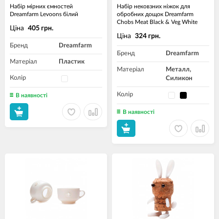
Набір мірних ємностей
Набір нековзних ніжок для
Dreamfarm Levoons білий
обробних дощок Dreamfarm
Chobs Meat Black & Veg White
Ціна
405 грн.
Ціна
324 грн.
Бренд
Dreamfarm
Бренд
Dreamfarm
Матеріал
Пластик
Матеріал
Металл,
Колір
Силикон
Колір
В наявності
В наявності