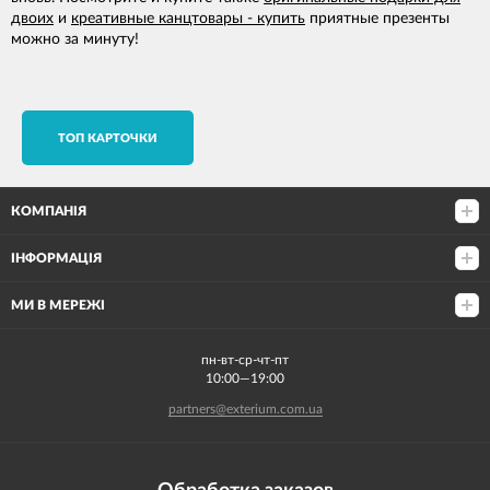
двоих
и
креативные канцтовары - купить
приятные презенты
можно за минуту!
TОП КАРТОЧКИ
КОМПАНІЯ
ІНФОРМАЦІЯ
МИ В МЕРЕЖІ
пн-вт-ср-чт-пт
10:00—19:00
partners@exterium.com.ua