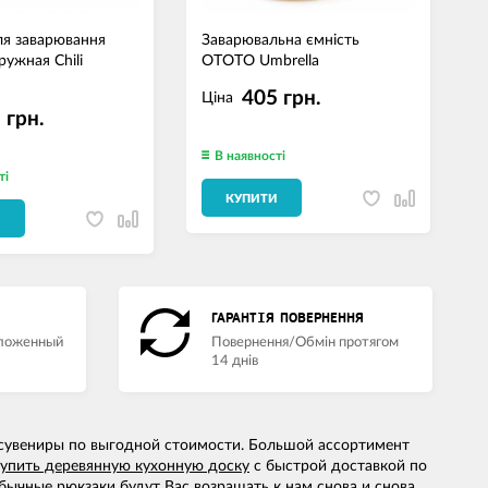
ля заварювання
Заварювальна ємність
Т
ружная Chili
OTOTO Umbrella
к
405 грн.
Ціна
 грн.
В наявності
ті
КУПИТИ
И
ГАРАНТІЯ ПОВЕРНЕННЯ
аложенный
Повернення/Обмін протягом
14 днів
и сувениры по выгодной стоимости. Большой ассортимент
купить деревянную кухонную доску
с быстрой доставкой по
бычные рюкзаки
будут Вас возращать к нам снова и снова.