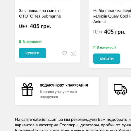
Заварювальна ємність
Набір шпаг-маркері
OTOTO Tea Submarine
келихів Qualy Cool 
Animal
405 грн.
Ціна
405 грн.
Ціна
В наявності
В наявності
КУПИТИ
КУПИТИ
ПОДАРУНКОВУ УПАКУВАННЯ
Красиво упакуем ваш
подарунок
На сайте
exterium.com.ua
мы рекомендуем Вам подобрать и к
вариантов в категории Стопперы, дозаторы, пробки от лучш
Каменец-Подольскому, Николаеву и других регионах Украин