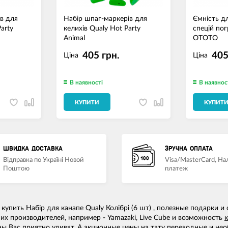
в для
Набір шпаг-маркерів для
Ємність д
Party
келихів Qualy Hot Party
спецій пог
Animal
OTOTO
405 грн.
405
Ціна
Ціна
В наявності
В наявнос
КУПИТИ
КУПИТ
ШВИДКА ДОСТАВКА
ЗРУЧНА ОПЛАТА
Відправка по Україні Новой
Visa/MasterCard, Н
Поштою
платеж
упить Набір для канапе Qualy Колібрі (6 шт) , полезные подарки 
их производителей, например - Yamazaki, Live Cube и возможность
ы Вас приятно удивят. А
акционные цены
на
тату переводные
и
нео