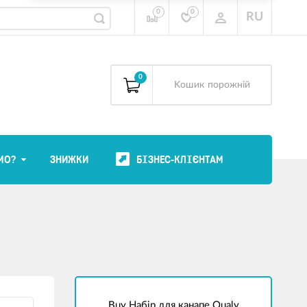
0
0
RU
0
Kошик
порожній
МО?
ЗНИЖКИ
БІЗНЕС-КЛІЄНТАМ
Buy Набір для канапе Qualy