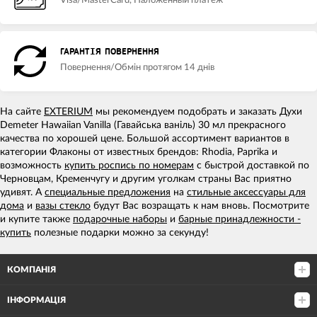
Visa/MasterCard, Наложенный платеж
ГАРАНТІЯ ПОВЕРНЕННЯ
Повернення/Обмін протягом 14 днів
На сайте
EXTERIUM
мы рекомендуем подобрать и заказать Духи
Demeter Hawaiian Vanilla (Гавайська ваніль) 30 мл прекрасного
качества по хорошей цене. Большой ассортимент вариантов в
категории Флаконы от известных брендов: Rhodia, Paprika и
возможность
купить роспись по номерам
с быстрой доставкой по
Черновцам, Кременчугу и другим уголкам страны Вас приятно
удивят. А
специальные предложения
на
стильные аксессуары для
дома
и
вазы стекло
будут Вас возращать к нам вновь. Посмотрите
и купите также
подарочные наборы
и
барные принадлежности -
купить
полезные подарки можно за секунду!
КОМПАНІЯ
ІНФОРМАЦІЯ