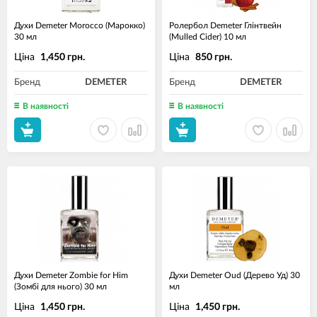
Духи Demeter Morocco (Марокко)
Ролербол Demeter Глінтвейн
30 мл
(Mulled Cider) 10 мл
Ціна
Ціна
1,450 грн.
850 грн.
Бренд
DEMETER
Бренд
DEMETER
В наявності
В наявності
Духи Demeter Zombie for Him
Духи Demeter Oud (Дерево Уд) 30
(Зомбі для нього) 30 мл
мл
Ціна
Ціна
1,450 грн.
1,450 грн.