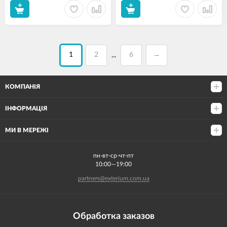
1
2
6
→
...
КОМПАНІЯ
ІНФОРМАЦІЯ
МИ В МЕРЕЖІ
пн-вт-ср-чт-пт
10:00—19:00
partners@exterium.com.ua
Обработка заказов