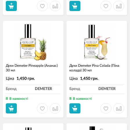
Духи Demeter Pineapple (Ананас)
Духи Demeter Pina Colada (Піна
30 мл
колада) 30 мл
Ціна
Ціна
1,450 грн.
1,450 грн.
Бренд
DEMETER
Бренд
DEMETER
В наявності
В наявності