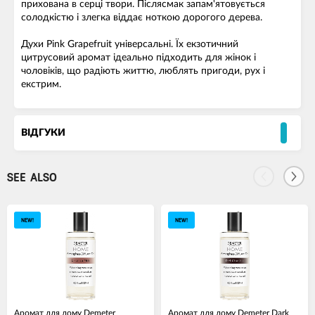
прихована в серці твори. Післясмак запам'ятовується
солодкістю і злегка віддає ноткою дорогого дерева.
Духи Pink Grapefruit універсальні. Їх екзотичний
цитрусовий аромат ідеально підходить для жінок і
чоловіків, що радіють життю, люблять пригоди, рух і
екстрим.
ВІДГУКИ
SEE ALSO
NEW!
NEW!
Аромат для дому Demeter
Аромат для дому Demeter Dark