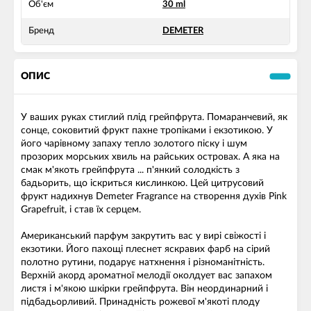
Об'єм
30 ml
Бренд
DEMETER
ОПИС
У ваших руках стиглий плід грейпфрута. Помаранчевий, як
сонце, соковитий фрукт пахне тропіками і екзотикою. У
його чарівному запаху тепло золотого піску і шум
прозорих морських хвиль на райських островах. А яка на
смак м'якоть грейпфрута ... п'янкий солодкість з
бадьорить, що іскриться кислинкою. Цей цитрусовий
фрукт надихнув Demeter Fragrance на створення духів Pink
Grapefruit, і став їх серцем.
Американський парфум закрутить вас у вирі свіжості і
екзотики. Його пахощі плеснет яскравих фарб на сірий
полотно рутини, подарує натхнення і різноманітність.
Верхній акорд ароматної мелодії околдует вас запахом
листя і м'якою шкірки грейпфрута. Він неординарний і
підбадьорливий. Принадність рожевої м'якоті плоду