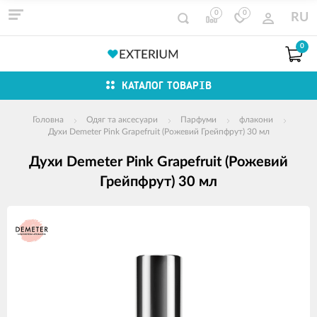
0
0
RU
0
КАТАЛОГ ТОВАРІВ
Головна
Одяг та аксесуари
Парфуми
флакони
Духи Demeter Pink Grapefruit (Рожевий Грейпфрут) 30 мл
Духи Demeter Pink Grapefruit (Рожевий
Грейпфрут) 30 мл
зображення
продуктів