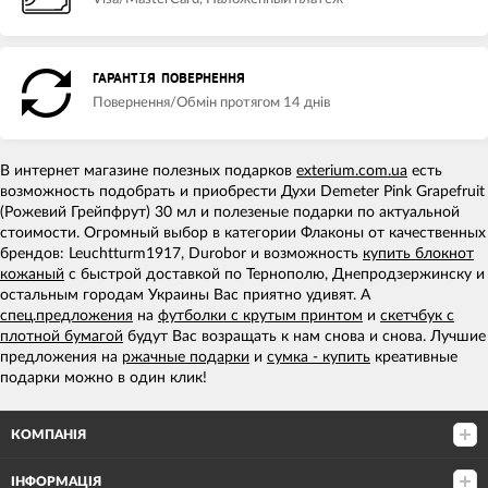
ГАРАНТІЯ ПОВЕРНЕННЯ
Повернення/Обмін протягом 14 днів
В интернет магазине полезных подарков
exterium.com.ua
есть
возможность подобрать и приобрести Духи Demeter Pink Grapefruit
(Рожевий Грейпфрут) 30 мл и полезеные подарки по актуальной
стоимости. Огромный выбор в категории Флаконы от качественных
брендов: Leuchtturm1917, Durobor и возможность
купить блокнот
кожаный
с быстрой доставкой по Тернополю, Днепродзержинску и
остальным городам Украины Вас приятно удивят. А
спец.предложения
на
футболки с крутым принтом
и
скетчбук с
плотной бумагой
будут Вас возращать к нам снова и снова. Лучшие
предложения на
ржачные подарки
и
сумка - купить
креативные
подарки можно в один клик!
КОМПАНІЯ
ІНФОРМАЦІЯ