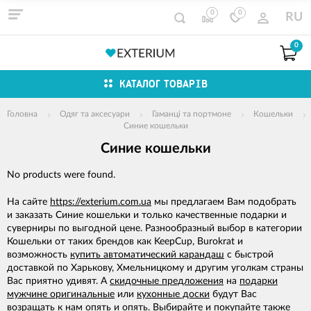
0
0
RU
0
КАТАЛОГ ТОВАРІВ
Головна
Одяг та аксесуари
Гаманці та портмоне
Кошельки
Синие кошельки
Синие кошельки
No products were found.
На сайте
https://exterium.com.ua
мы предлагаем Вам подобрать
и заказать Синие кошельки и только качественные подарки и
суверниры по выгодной цене. Разнообразный выбор в категории
Кошельки от таких брендов как KeepCup, Burokrat и
возможность
купить автоматический карандаш
с быстрой
доставкой по Харькову, Хмельницкому и другим уголкам страны
Вас приятно удивят. А
скидочные предложения
на
подарки
мужчине оригинальные
или
кухонные доски
будут Вас
возращать к нам опять и опять. Выбирайте и покупайте также