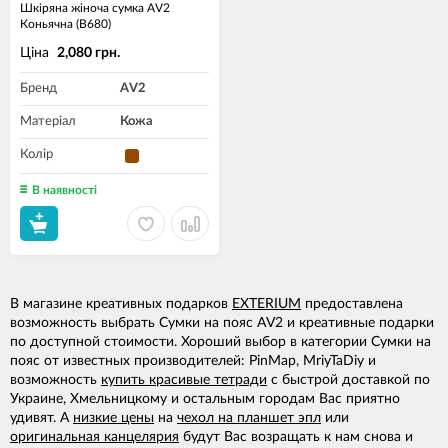
Шкіряна жіноча сумка AV2
Коньячна (B680)
Ціна
2,080 грн.
Бренд
AV2
Матеріал
Кожа
Колір
В наявності
В магазине креативных подарков
EXTERIUM
предоставлена
возможность выбрать Сумки на пояс AV2 и креативные подарки
по доступной стоимости. Хороший выбор в категории Сумки на
пояс от известных производителей: PinMap, MriyTaDiy и
возможность
купить красивые тетради
с быстрой доставкой по
Украине, Хмельницкому и остальным городам Вас приятно
удивят. А
низкие цены
на
чехол на планшет эпл
или
оригинальная канцелярия
будут Вас возращать к нам снова и