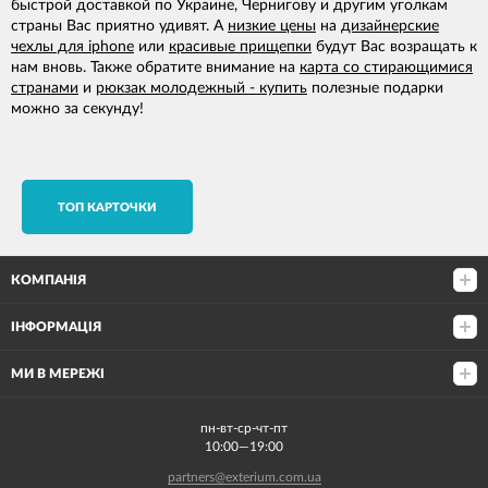
быстрой доставкой по Украине, Чернигову и другим уголкам
страны Вас приятно удивят. А
низкие цены
на
дизайнерские
чехлы для iphone
или
красивые прищепки
будут Вас возращать к
нам вновь. Также обратите внимание на
карта со стирающимися
странами
и
рюкзак молодежный - купить
полезные подарки
можно за секунду!
TОП КАРТОЧКИ
КОМПАНІЯ
ІНФОРМАЦІЯ
МИ В МЕРЕЖІ
пн-вт-ср-чт-пт
10:00—19:00
partners@exterium.com.ua