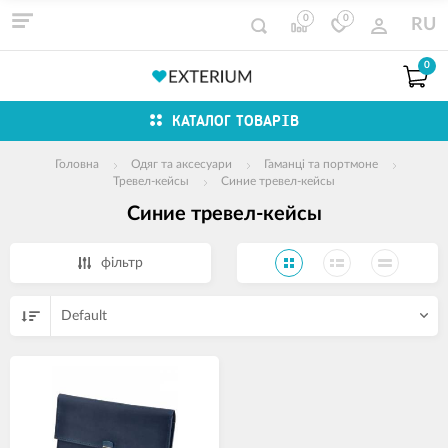
0
0
RU
0
КАТАЛОГ ТОВАРІВ
Головна
Одяг та аксесуари
Гаманці та портмоне
Тревел-кейсы
Синие тревел-кейсы
Синие тревел-кейсы
фільтр
Default