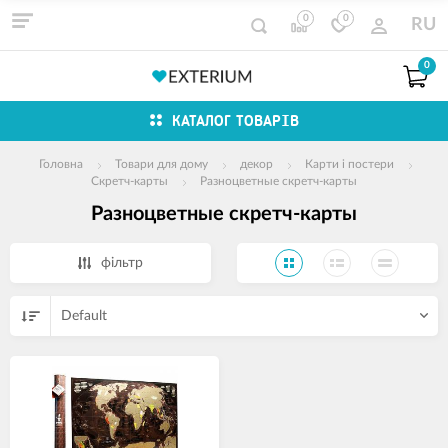
0
0
RU
0
КАТАЛОГ ТОВАРІВ
Головна
Товари для дому
декор
Карти і постери
Скретч-карты
Разноцветные скретч-карты
Разноцветные скретч-карты
фільтр
Default