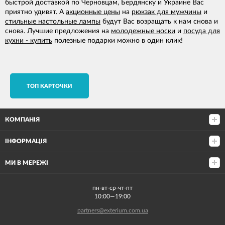
быстрой доставкой по Черновцам, Бердянску и Украине Вас
приятно удивят. А
акционные цены
на
рюкзак для мужчины
и
стильные настольные лампы
будут Вас возращать к нам снова и
снова. Лучшие предложения на
молодежные носки
и
посуда для
кухни - купить
полезные подарки можно в один клик!
TОП КАРТОЧКИ
КОМПАНІЯ
ІНФОРМАЦІЯ
МИ В МЕРЕЖІ
пн-вт-ср-чт-пт
10:00—19:00
partners@exterium.com.ua