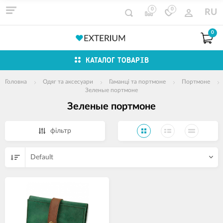
0
0
RU
0
КАТАЛОГ ТОВАРІВ
Головна
Одяг та аксесуари
Гаманці та портмоне
Портмоне
Зеленые портмоне
Зеленые портмоне
фільтр
Default